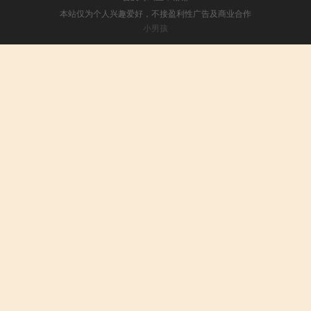
本站仅为个人兴趣爱好，不接盈利性广告及商业合作
小男孩