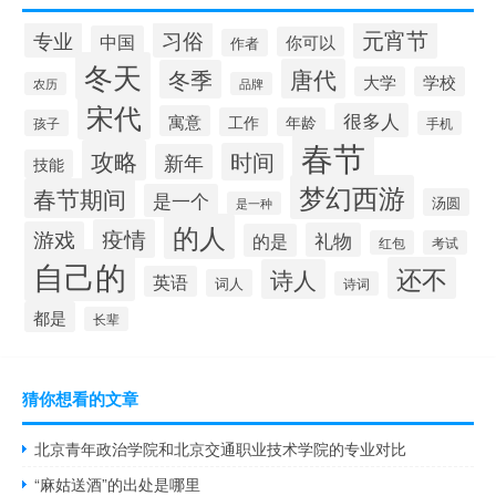
元宵节
专业
习俗
中国
你可以
作者
冬天
唐代
冬季
大学
学校
农历
品牌
宋代
很多人
寓意
工作
年龄
孩子
手机
春节
攻略
时间
新年
技能
梦幻西游
春节期间
是一个
汤圆
是一种
的人
疫情
游戏
礼物
的是
红包
考试
自己的
还不
诗人
英语
词人
诗词
都是
长辈
猜你想看的文章
北京青年政治学院和北京交通职业技术学院的专业对比
“麻姑送酒”的出处是哪里