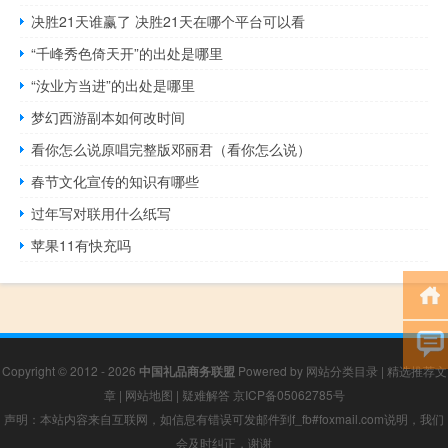
决胜21天谁赢了 决胜21天在哪个平台可以看
“千峰秀色倚天开”的出处是哪里
“汝业方当进”的出处是哪里
梦幻西游副本如何改时间
看你怎么说原唱完整版邓丽君（看你怎么说）
春节文化宣传的知识有哪些
过年写对联用什么纸写
苹果11有快充吗
Copyright © 2012 - 2026
中国礼品商务联盟
Powered by
网站分类目录
|
精选推荐文
章
|
网站地图
|
疑难解答
京ICP备05062785号
声明：本站内容来自互联网，如信息有错误可发邮件到f_fb#foxmail.com说明，我们
会及时纠正，谢谢