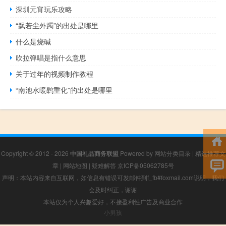
深圳元宵玩乐攻略
“飘若尘外躅”的出处是哪里
什么是烧碱
吹拉弹唱是指什么意思
关于过年的视频制作教程
“南池水暖鹍重化”的出处是哪里
Copyright © 2012 - 2026
中国礼品商务联盟
Powered by
网站分类目录
|
精选推荐文
章
|
网站地图
|
疑难解答
京ICP备05062785号
声明：本站内容来自互联网，如信息有错误可发邮件到f_fb#foxmail.com说明，我们
会及时纠正，谢谢
本站仅为个人兴趣爱好，不接盈利性广告及商业合作
小男孩