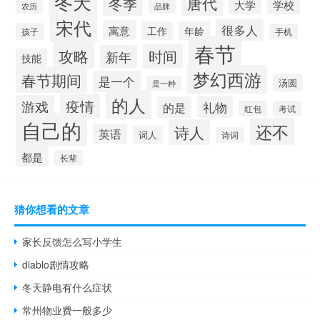
冬天
唐代
冬季
大学
学校
农历
品牌
宋代
很多人
寓意
工作
年龄
孩子
手机
春节
攻略
时间
新年
技能
梦幻西游
春节期间
是一个
汤圆
是一种
的人
疫情
游戏
礼物
的是
红包
考试
自己的
还不
诗人
英语
词人
诗词
都是
长辈
猜你想看的文章
家长反馈怎么写小学生
diablo剧情攻略
冬天静电有什么症状
常州物业费一般多少