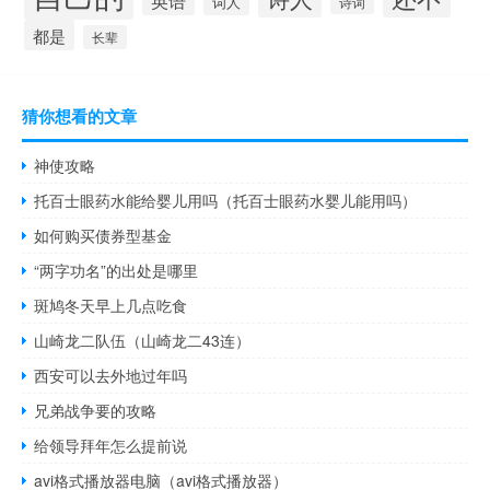
词人
诗词
都是
长辈
猜你想看的文章
神使攻略
托百士眼药水能给婴儿用吗（托百士眼药水婴儿能用吗）
如何购买债券型基金
“两字功名”的出处是哪里
斑鸠冬天早上几点吃食
山崎龙二队伍（山崎龙二43连）
西安可以去外地过年吗
兄弟战争要的攻略
给领导拜年怎么提前说
avi格式播放器电脑（avi格式播放器）