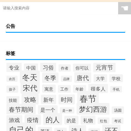
☚
公告
标签
元宵节
专业
习俗
中国
你可以
作者
冬天
唐代
冬季
大学
学校
农历
品牌
宋代
很多人
寓意
工作
年龄
孩子
手机
春节
攻略
时间
新年
技能
梦幻西游
春节期间
是一个
汤圆
是一种
的人
疫情
游戏
礼物
的是
红包
考试
自己的
还不
诗人
英语