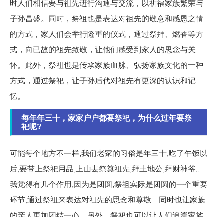
时人们相信要与祖先进行沟通与交流，以祈福家族繁荣与
子孙昌盛。同时，祭祖也是表达对祖先的敬意和感恩之情
的方式，家人们会举行隆重的仪式，通过祭拜、燃香等方
式，向已故的祖先致敬，让他们感受到家人的思念与关
怀。此外，祭祖也是传承家族血脉、弘扬家族文化的一种
方式，通过祭祀，让子孙后代对祖先有更深的认识和记
忆。
每年年三十，家家户户都要祭祀，为什么过年要祭
祀呢?
可能每个地方不一样,我们老家的习俗是年三十,吃了午饭以
后,要带上祭祀用品,上山去祭奠祖先,拜土地公,拜财神爷。
我觉得有几个作用,因为是团圆,祭祖实际是团圆的一个重要
环节,通过祭祖来表达对祖先的思念和尊敬，同时也让家族
的亲人更加团结一心。另外，祭祀也可以让人们追溯家族