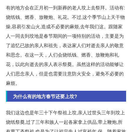
有的地方会在正月初一到新葬的老人坟上去祭拜。活动有:
烧纸钱、燃香、放鞭炮、礼花。不过,这个季节山上天干物
燥,容易引发山火,造成不必要的麻烦,去年我们这。跟随家
人一同去到坟地是春节期间的一项特别的活动，主要是为
了追忆已故的亲人和祖先，表达家人们对逝去亲人的敬意
和思念。在这一天，人们会烧纸钱、燃香、放鞭炮和礼
花，以此向逝去的亲人表示祭奠。虽然这样的活动能够让
人们思念亲人，但是也需要注意防火安全，避免不必要的
麻烦。
为什么有的地方春节还要上坟?
我们这边也是年三十下午祭祖上坟,亲人过世头三年到坟上
烧纸祭奠,过了三年和族人一起各家拿上供品,带上鞭炮,所
有男丁齐祭祖,也是为了让祖宗先人过富裕年,保... 随着家族