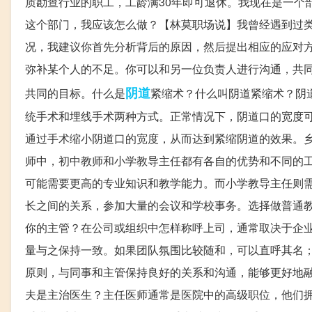
质勘查行业的职工，工龄满30年即可退休。我现在是一个
这个部门，我应该怎么做？【林莫职场说】我曾经遇到过
况，我建议你首先分析背后的原因，然后提出相应的应对
弥补某个人的不足。你可以和另一位负责人进行沟通，共
阴道
共同的目标。什么是
紧缩术？什么叫阴道紧缩术？阴
统手术和埋线手术两种方式。正常情况下，阴道口的宽度
通过手术缩小阴道口的宽度，从而达到紧缩阴道的效果。
师中，初中教师和小学教导主任都有各自的优势和不同的
可能需要更高的专业知识和教学能力。而小学教导主任则
长之间的关系，参加大量的会议和学校事务。选择做普通
你的主管？在公司或组织中怎样称呼上司，通常取决于企
量与之保持一致。如果团队氛围比较随和，可以直呼其名
原则，与同事和主管保持良好的关系和沟通，能够更好地
夫是主治医生？主任医师通常是医院中的高级职位，他们