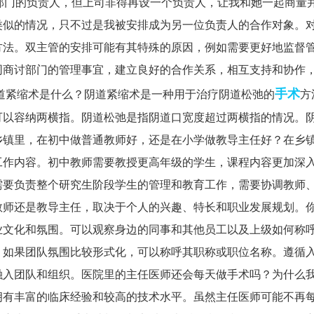
部门的负责人，但上司非得再设一个负责人，让我和她一起商量
类似的情况，只不过是我被安排成为另一位负责人的合作对象。
方法。双主管的安排可能有其特殊的原因，例如需要更好地监督
同商讨部门的管理事宜，建立良好的合作关系，相互支持和协作
手术
道紧缩术是什么？阴道紧缩术是一种用于治疗阴道松弛的
方
可以容纳两横指。阴道松弛是指阴道口宽度超过两横指的情况。
乡镇里，在初中做普通教师好，还是在小学做教导主任好？在乡
工作内容。初中教师需要教授更高年级的学生，课程内容更加深
需要负责整个研究生阶段学生的管理和教育工作，需要协调教师
教师还是教导主任，取决于个人的兴趣、特长和职业发展规划。
业文化和氛围。可以观察身边的同事和其他员工以及上级如何称
；如果团队氛围比较形式化，可以称呼其职称或职位名称。遵循
融入团队和组织。医院里的主任医师还会每天做手术吗？为什么
拥有丰富的临床经验和较高的技术水平。虽然主任医师可能不再