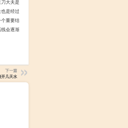
主刀大夫是
生也是经过
一个重要结
骺线会逐渐
下一篇
塘开几天水