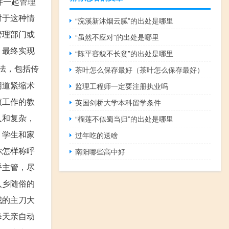
并一起管理
对于这种情
“浣溪新沐烟云腻”的出处是哪里
管理部门或
“虽然不应对”的出处是哪里
，最终实现
“陈平容貌不长贫”的出处是哪里
法，包括传
茶叶怎么保存最好（茶叶怎么保存最好）
阴道紧缩术
监理工程师一定要注册执业吗
镇工作的教
英国剑桥大学本科留学条件
入和复杂，
“榴莲不似蜀当归”的出处是哪里
、学生和家
过年吃的送啥
你怎样称呼
南阳哪些高中好
呼主管，尽
入乡随俗的
我的主刀大
每天亲自动