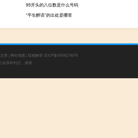
95开头的八位数是什么号码
“平生醉语”的出处是哪里
荐文章
|
网站地图
|
疑难解答
京ICP备05062785号
，我们会及时纠正，谢谢