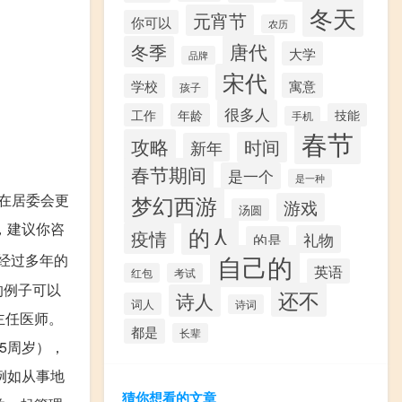
冬天
元宵节
你可以
农历
唐代
冬季
大学
品牌
宋代
寓意
学校
孩子
很多人
工作
年龄
技能
手机
春节
攻略
时间
新年
春节期间
是一个
是一种
在居委会更
梦幻西游
游戏
汤圆
，建议你咨
的人
疫情
礼物
的是
自己的
经过多年的
英语
红包
考试
的例子可以
还不
诗人
词人
诗词
主任医师。
都是
长辈
5周岁），
例如从事地
猜你想看的文章