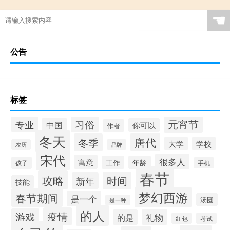
☚
公告
标签
元宵节
专业
习俗
中国
你可以
作者
冬天
唐代
冬季
大学
学校
农历
品牌
宋代
很多人
寓意
工作
年龄
孩子
手机
春节
攻略
时间
新年
技能
梦幻西游
春节期间
是一个
汤圆
是一种
的人
疫情
游戏
礼物
的是
红包
考试