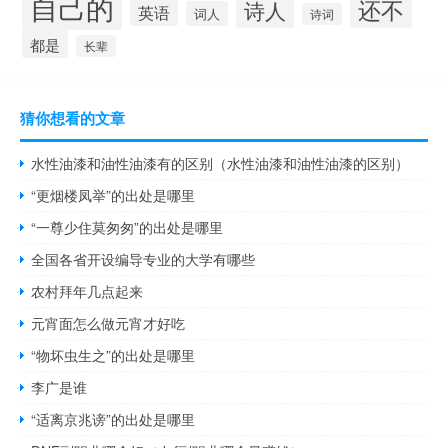
自己的
还不
诗人
英语
词人
诗词
都是
长辈
猜你想看的文章
水性油漆和油性油漆有的区别（水性油漆和油性油漆的区别）
“更烟楼凤举”的出处是哪里
“一尊少住莫匆匆”的出处是哪里
全国各省开设编导专业的大学有哪些
农村拜年几点起来
元宵面怎么做元宵才好吃
“物坏虫生之”的出处是哪里
李广是谁
“适离京兆谤”的出处是哪里