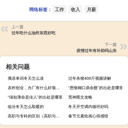
网络标签：
工作
收入
月薪
上一篇
过年吃什么油炸东西好吃
下一篇
疫情过年有补助吗山东
相关问题
俄语单词冬天怎么读
过年杀猪400斤视频讲解
农村创业，办厂有什么好项目吗
“恩惭糊口鼎余饘”的出处是哪里
“须知薄命是佳人”的出处是哪里
荒神图文攻略
临汾冬天怎么取暖的
冬天开空调内循环好吗
高职与专科的区别（高职与专科的区别）
春节元素绘画心得感悟