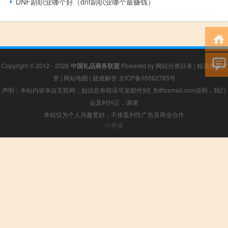
DNF副职业哪个好（dnf副职业哪个最赚钱）
Copyright © 2012 - 2026
中国礼品商务联盟
Powered by
网站分类目录
|
精选推荐文
章
|
网站地图
|
疑难解答
京ICP备05062785号
声明：本站内容来自互联网，如信息有错误可发邮件到f_fb#foxmail.com说明，我们
会及时纠正，谢谢
本站仅为个人兴趣爱好，不接盈利性广告及商业合作
小男孩