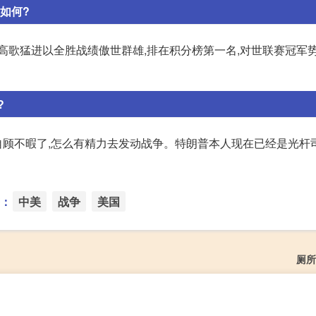
如何?
路高歌猛进以全胜战绩傲世群雄,排在积分榜第一名,对世联赛冠军势
?
顾不暇了,怎么有精力去发动战争。特朗普本人现在已经是光杆
：
中美
战争
美国
厕所