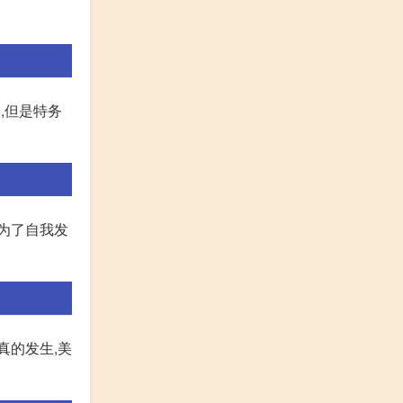
,但是特务
是为了自我发
真的发生,美