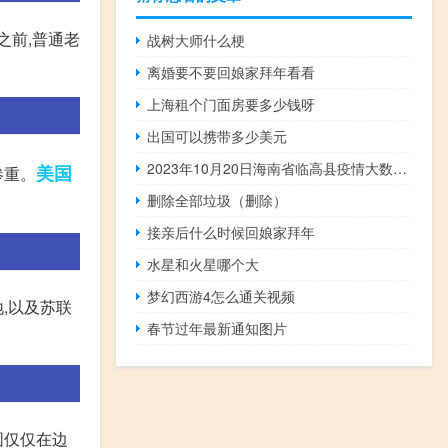
之前,普通老
战树大师什么梗
离婚要不要回娘家拜年看看
上海租个门面房要多少钱呀
出国可以携带多少美元
2023年10月20日海南省临高县疫情大数据-今日/今天疫情全网搜索最新实时消息动态情况通知播报
美国
惨重。
删除全部垃圾（删除）
接亲后什么时候回娘家拜年
水星和火星哪个大
梦幻西游4怎么通关视频
,以及苏联
春节过年最新通知图片
围仅仅在边