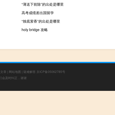
“薄送下前除”的出处是哪里
高考成绩差出国留学
“烛底萦香”的出处是哪里
holy bridge 攻略
荐文章
|
网站地图
|
疑难解答
京ICP备05062785号
，我们会及时纠正，谢谢