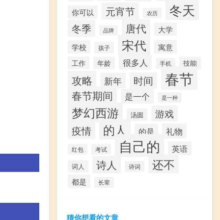
冬天
元宵节
你可以
农历
唐代
冬季
大学
品牌
宋代
寓意
学校
孩子
很多人
工作
年龄
技能
手机
春节
攻略
时间
新年
春节期间
是一个
是一种
梦幻西游
游戏
汤圆
的人
疫情
礼物
的是
自己的
英语
红包
考试
还不
诗人
词人
诗词
都是
长辈
猜你想看的文章