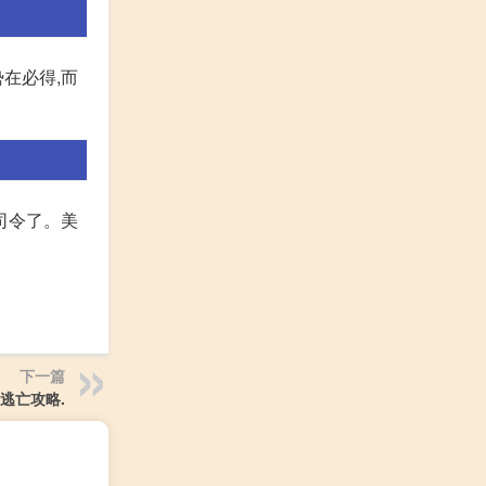
在必得,而
司令了。美
下一篇
逃亡攻略.