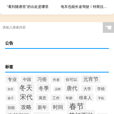
“看到随唐世”的出处是哪里
电车也能长途驾驶！特斯拉卡车开启测试：一天跑了1700公里
☚
公告
标签
元宵节
专业
习俗
中国
你可以
作者
冬天
唐代
冬季
大学
学校
农历
品牌
宋代
很多人
寓意
工作
年龄
孩子
手机
春节
攻略
时间
新年
技能