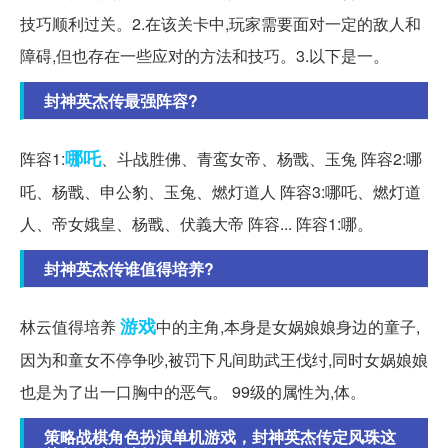
技巧顺利过关。2.在该关卡中,玩家需要面对一定的敌人和
障碍,但也存在一些应对的方法和技巧。3.以下是一。
封神英杰传最强阵容?
哪吒
阵容1:
、斗战胜佛、青鸾女帝、杨戬、玉兔 阵容2:哪
吒、杨戬、申公豹、玉兔、燃灯道人 阵容3:哪吒、燃灯道
人、帝女娥皇、杨戬、伏義大帝 阵容... 阵容1:哪。
封神英杰传谁值得培养?
游戏
林云值得培养
中的主角,本身是女娲娘娘身边的童子,
因为和童女不停争吵,被罚下凡间助武王伐纣,同时女娲娘娘
也是为了出一口胸中的恶气。 99级的属性为,体。
策略战棋角色扮演单机游戏，封神英杰传定风珠这