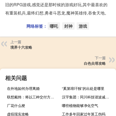
旧的RPG游戏,感觉还是那时候的游戏好玩,其中最喜欢的
有重装机兵,最终幻想,勇者斗恶龙,魔神英雄传,吞食天地。
网络标签：
哪吒
封神
游戏
上一篇
境界十六攻略
下一篇
白色尖塔攻略
相关问题
在外地如何办理离婚
“奚第琅玕独”的出处是哪里
联想戴炜：将以三种交付方式支持三类算力场景混合计算需求
汉宇集团：同川科技谐波减速器已批量生产及销售
厂花什么梗
哪些植物能够净化空气
虚拟现实攻略
工作多年回家过年算工伤吗