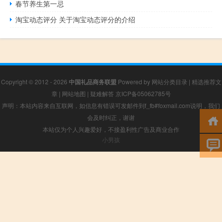
春节养生第一忌
淘宝动态评分 关于淘宝动态评分的介绍
Copyright © 2012 - 2026
中国礼品商务联盟
Powered by
网站分类目录
|
精选推荐文
章
|
网站地图
|
疑难解答
京ICP备05062785号
声明：本站内容来自互联网，如信息有错误可发邮件到f_fb#foxmail.com说明，我们
会及时纠正，谢谢
本站仅为个人兴趣爱好，不接盈利性广告及商业合作
小男孩