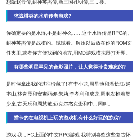
想版赵云传,封神英杰传,新三国孔明传,三... 楼。
求战棋类的水浒传老游戏?
你确定要的是水浒,不是封神么……这个水浒传是RPG的,
封神英杰传是战棋的。试试看。解压以后放在你的ROM文
件夹里,或者你方便找到的地方,用MD游戏模拟器打开即。
有哪些明星罕见的合影照片，让人觉得珍贵难忘的?
是时候拿出我的过往珍藏了! 有李小龙,周星驰和潘长江/赵
本山,林青霞和安吉丽娜·朱莉,李孝利和成龙,周润发抱着樊
少皇,古天乐和周慧敏,迈克尔杰克逊和中... 同叫。
插卡的在电视机上玩的游戏机有什么好玩的游戏?
游戏 我... FC上面的中文RPG游戏 我特别喜欢这些复古怀