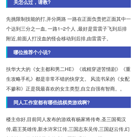
关怎么过，请教?
先挑限制技能的打,并分两路 一路在正面负责把正面其中一
个达到三分之一血, 一路1~2个人 ,最好是雷震子飞到后排
附近,前面人打没血的怪会移动到后排,由雷震子。
哪位推荐个小说?
扶华大大的《女主都和男二HE》《戏精穿进苦情剧》《重
生攻略手札》都是非常不错的快穿文。 风流书呆的《女配
不掺和》正是我最喜欢的女主类型,自立自强有智商。。
同人工作室都有哪些战棋类游戏啊?
楼主你好,目前同人发布的游戏有杨家将传奇,圣三国蜀汉
传,霸王英雄传,新水浒宋江传,三国志东吴传,三国赵云传,幻