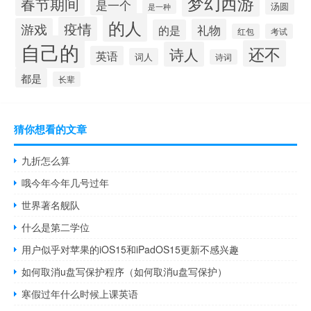
梦幻西游
春节期间
是一个
汤圆
是一种
的人
疫情
游戏
礼物
的是
红包
考试
自己的
还不
诗人
英语
词人
诗词
都是
长辈
猜你想看的文章
九折怎么算
哦今年今年几号过年
世界著名舰队
什么是第二学位
用户似乎对苹果的iOS15和iPadOS15更新不感兴趣
如何取消u盘写保护程序（如何取消u盘写保护）
寒假过年什么时候上课英语