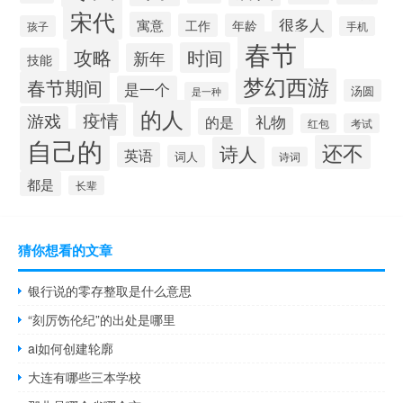
宋代
很多人
寓意
工作
年龄
孩子
手机
春节
攻略
时间
新年
技能
梦幻西游
春节期间
是一个
汤圆
是一种
的人
疫情
游戏
礼物
的是
红包
考试
自己的
还不
诗人
英语
词人
诗词
都是
长辈
猜你想看的文章
银行说的零存整取是什么意思
“刻厉饬伦纪”的出处是哪里
ai如何创建轮廓
大连有哪些三本学校