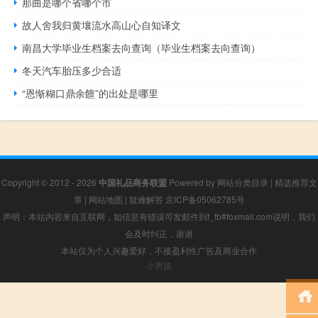
那曲是哪个省哪个市
故人舍我归黄壤流水高山心自知译文
南昌大学毕业生档案去向查询（毕业生档案去向查询）
冬天汽车胎压多少合适
“恩惭糊口鼎余饘”的出处是哪里
Copyright © 2012 - 2026
中国礼品商务联盟
Powered by
网站分类目录
|
精选推荐文
章
|
网站地图
|
疑难解答
京ICP备05062785号
声明：本站内容来自互联网，如信息有错误可发邮件到f_fb#foxmail.com说明，我们
会及时纠正，谢谢
本站仅为个人兴趣爱好，不接盈利性广告及商业合作
小男孩