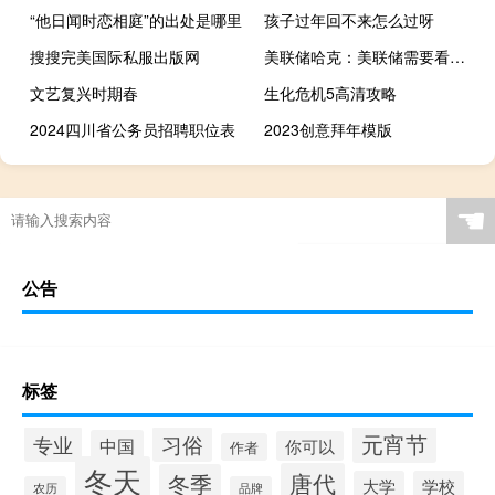
“他日闻时恋相庭”的出处是哪里
孩子过年回不来怎么过呀
搜搜完美国际私服出版网
美联储哈克：美联储需要看到通胀下降才会降息
文艺复兴时期春
生化危机5高清攻略
2024四川省公务员招聘职位表
2023创意拜年模版
☚
公告
标签
元宵节
专业
习俗
中国
你可以
作者
冬天
唐代
冬季
大学
学校
农历
品牌