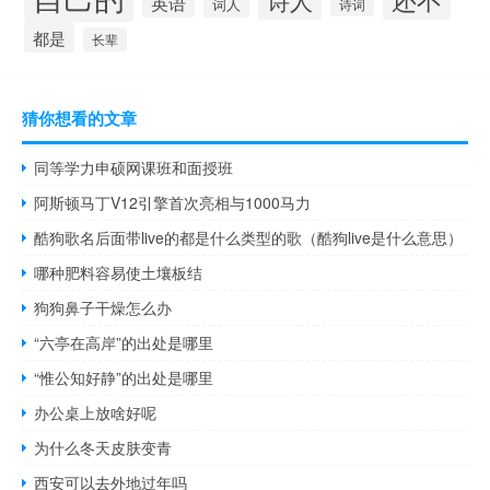
英语
词人
诗词
都是
长辈
猜你想看的文章
同等学力申硕网课班和面授班
阿斯顿马丁V12引擎首次亮相与1000马力
酷狗歌名后面带live的都是什么类型的歌（酷狗live是什么意思）
哪种肥料容易使土壤板结
狗狗鼻子干燥怎么办
“六亭在高岸”的出处是哪里
“惟公知好静”的出处是哪里
办公桌上放啥好呢
为什么冬天皮肤变青
西安可以去外地过年吗