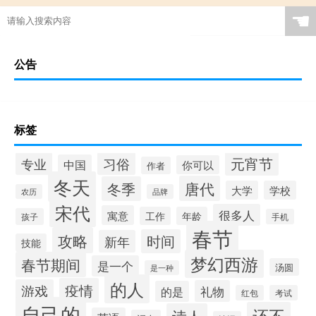
☚
公告
标签
元宵节
专业
习俗
中国
你可以
作者
冬天
唐代
冬季
大学
学校
农历
品牌
宋代
很多人
寓意
工作
年龄
孩子
手机
春节
攻略
时间
新年
技能
梦幻西游
春节期间
是一个
汤圆
是一种
的人
疫情
游戏
礼物
的是
红包
考试
自己的
还不
诗人