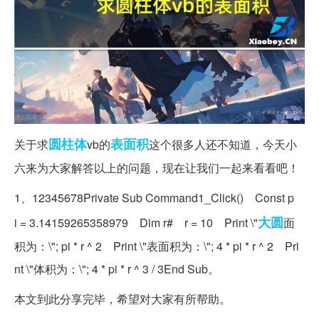
圆柱体
表面积
关于求
vb的
这个很多人还不知道，今天小
六来为大家解答以上的问题，现在让我们一起来看看吧！
1、12345678Private Sub Command1_Click() Const p
大圆
i = 3.14159265358979 Dim r# r = 10 Print \"
面
积为：\"; pi * r ^ 2 Print \"表面积为：\"; 4 * pi * r ^ 2 Pri
nt \"体积为：\"; 4 * pi * r ^ 3 / 3End Sub。
本文到此分享完毕，希望对大家有所帮助。