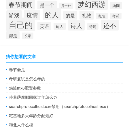
梦幻西游
春节期间
是一个
汤圆
是一种
的人
疫情
游戏
礼物
的是
红包
考试
自己的
还不
诗人
英语
词人
诗词
都是
长辈
猜你想看的文章
春节会是
考研复试是怎么考的
魅族mx6配置参数
带着萨摩耶回家过年怎么办
searchprotocolhost.exe禁用（searchprotocolhost.exe）
宅基地多大年龄分配最好
和北人什么梗