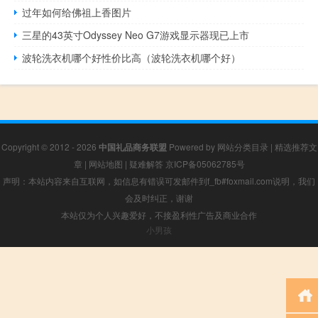
过年如何给佛祖上香图片
三星的43英寸Odyssey Neo G7游戏显示器现已上市
波轮洗衣机哪个好性价比高（波轮洗衣机哪个好）
Copyright © 2012 - 2026
中国礼品商务联盟
Powered by
网站分类目录
|
精选推荐文
章
|
网站地图
|
疑难解答
京ICP备05062785号
声明：本站内容来自互联网，如信息有错误可发邮件到f_fb#foxmail.com说明，我们
会及时纠正，谢谢
本站仅为个人兴趣爱好，不接盈利性广告及商业合作
小男孩