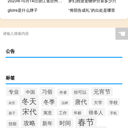
2023年10月14日浙江省台州市疫情大数据-今日/今天疫情全网搜索最新实时消息动态情况通知播报
梦幻西游宠物评分算多少只
gloire是什么牌子
“将陪告成礼”的出处是哪里
☚
公告
标签
元宵节
专业
习俗
中国
你可以
作者
冬天
唐代
冬季
大学
学校
农历
品牌
宋代
很多人
寓意
工作
年龄
孩子
手机
春节
攻略
时间
新年
技能