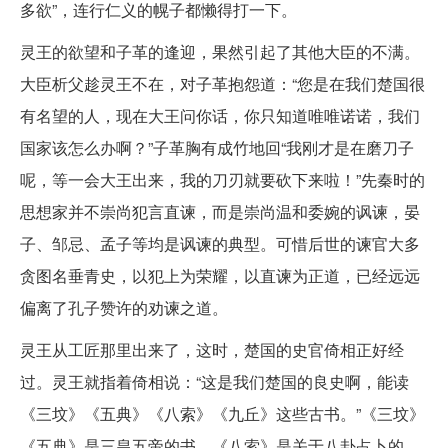
多欲”，连行仁义的幌子都懒得打一下。
灵王的欲望和子革的逢迎，果然引起了其他大臣的不满。
大臣析父趁灵王不在，对子革抱怨道：“您是在我们楚国很
有名望的人，现在大王问你话，你只知道唯唯诺诺，我们
国家该怎么办啊？”子革胸有成竹地回“我刚才是在磨刀子
呢，等一会大王出来，我的刀刃就要砍下来啦！”先秦时的
思想家并不崇尚犯言直谏，而是崇尚温和委婉的讽谏，晏
子、邹忌、孟子等均是讽谏的典型。可惜后世的谏官大多
贪图名垂青史，以犯上为荣耀，以直谏为正道，已经远远
偏离了孔子赞许的劝谏之道。
灵王从工匠那里出来了，这时，楚国的史官倚相正好经
过。灵王就指着倚相说：“这是我们楚国的良史啊，能读
《三坟》《五典》《八索》《九丘》这些古书。”《三坟》
《五典》是三皇五帝的书，《八索》是关于八卦占卜的