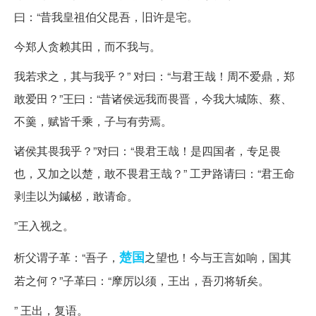
曰：“昔我皇祖伯父昆吾，旧许是宅。
今郑人贪赖其田，而不我与。
我若求之，其与我乎？” 对曰：“与君王哉！周不爱鼎，郑
敢爱田？”王曰：“昔诸侯远我而畏晋，今我大城陈、蔡、
不羹，赋皆千乘，子与有劳焉。
诸侯其畏我乎？”对曰：“畏君王哉！是四国者，专足畏
也，又加之以楚，敢不畏君王哉？” 工尹路请曰：“君王命
剥圭以为鏚柲，敢请命。
”王入视之。
楚国
析父谓子革：“吾子，
之望也！今与王言如响，国其
若之何？”子革曰：“摩厉以须，王出，吾刃将斩矣。
” 王出，复语。