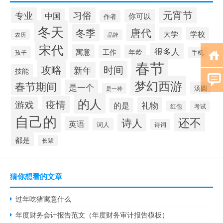
元宵节
专业
习俗
中国
你可以
作者
冬天
唐代
冬季
大学
学校
农历
品牌
宋代
很多人
寓意
工作
年龄
孩子
手机
春节
攻略
时间
新年
技能
梦幻西游
春节期间
是一个
汤圆
是一种
的人
疫情
游戏
礼物
的是
红包
考试
自己的
还不
诗人
英语
词人
诗词
都是
长辈
猜你想看的文章
过年吃猪寓意什么
年度财务会计报告范文（年度财务审计报告模板）