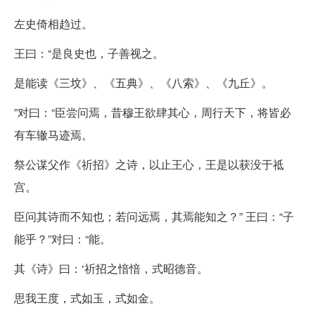
左史倚相趋过。
王曰：“是良史也，子善视之。
是能读《三坟》、《五典》、《八索》、《九丘》。
”对曰：“臣尝问焉，昔穆王欲肆其心，周行天下，将皆必
有车辙马迹焉。
祭公谋父作《祈招》之诗，以止王心，王是以获没于祗
宫。
臣问其诗而不知也；若问远焉，其焉能知之？” 王曰：“子
能乎？”对曰：“能。
其《诗》曰：‘祈招之愔愔，式昭德音。
思我王度，式如玉，式如金。