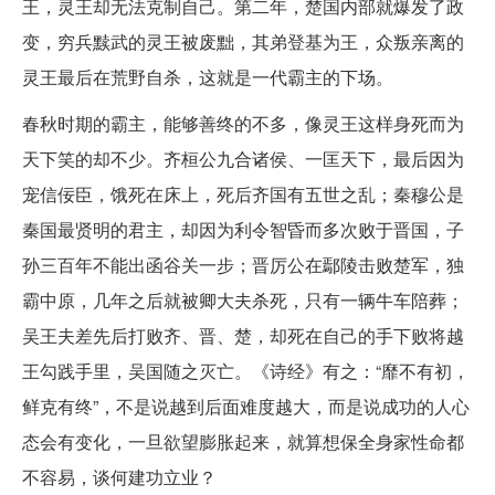
王，灵王却无法克制自己。第二年，楚国内部就爆发了政
变，穷兵黩武的灵王被废黜，其弟登基为王，众叛亲离的
灵王最后在荒野自杀，这就是一代霸主的下场。
春秋时期的霸主，能够善终的不多，像灵王这样身死而为
天下笑的却不少。齐桓公九合诸侯、一匡天下，最后因为
宠信佞臣，饿死在床上，死后齐国有五世之乱；秦穆公是
秦国最贤明的君主，却因为利令智昏而多次败于晋国，子
孙三百年不能出函谷关一步；晋厉公在鄢陵击败楚军，独
霸中原，几年之后就被卿大夫杀死，只有一辆牛车陪葬；
吴王夫差先后打败齐、晋、楚，却死在自己的手下败将越
王勾践手里，吴国随之灭亡。《诗经》有之：“靡不有初，
鲜克有终”，不是说越到后面难度越大，而是说成功的人心
态会有变化，一旦欲望膨胀起来，就算想保全身家性命都
不容易，谈何建功立业？