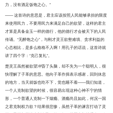
力，没有酒足饭饱之心。”
—— 这首诗的意思是，君主应该按照人民能够承担的限度
来使用民力，不要用民力来满足自己的欲望，这样的君主
才算是具备金玉一样的德行，他的德行才会被天下的人民
传诵。“无醉饱之心”，与刚才灵王欲壑难填、贪求利益的
心态相比，是多么格格不入啊！用孔子的话说，这首诗就
讲了四个字：“克己复礼”。
楚灵王虽然被欲望冲昏了头脑，却不失为一个聪明人，很
快理解了子革的意思。他向子革作揖表示感谢，回到休息
的地方，当天就饭也吃不下，觉也睡不着——我们知道，
一个人克制欲望的时候，很容易出现这种心神不宁的情
形，一个普通人克制一下烟瘾、酒瘾尚且如此，何况一国
之君克制权力欲？结果很悲惨，虽然子革的谏言打动了灵