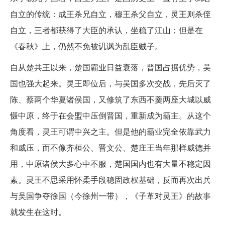
自立的传统：成王杀兄自立，穆王杀父自立，灵王则杀侄
自立，三者都获得了大臣的承认，坐稳了江山；但是在
《春秋》上，仍然不免被讥讽为乱臣贼子。
自从楚共王以来，楚国霸业日益衰落，晋国占据优势，吴
国也强大起来。灵王即位后，与吴国多次交战，先后灭了
陈、蔡两个华夏诸侯国，又修筑了东西不羹两座大城以威
慑中原，终于在会盟中压倒晋国，重新成为霸主。从这个
角度看，灵王可谓中兴之主。但是他的霸业完全依靠武力
和威压，而不像齐桓公、晋文公、楚庄王当年那样威德并
用，中原诸侯大多心中不服，楚国国内也有大量不稳定因
素。灵王不思采用怀柔手段稳固政权基础，反而再次出兵
与吴国争夺徐国（今徐州一带），《子革对灵王》的故事
就发生在这时。