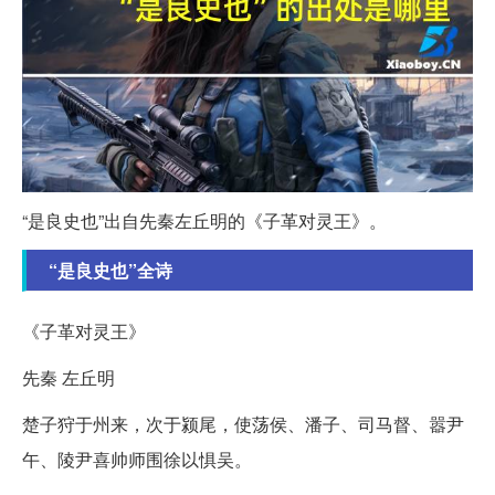
“是良史也”出自先秦左丘明的《子革对灵王》。
“是良史也”全诗
《子革对灵王》
先秦 左丘明
楚子狩于州来，次于颍尾，使荡侯、潘子、司马督、嚣尹
午、陵尹喜帅师围徐以惧吴。