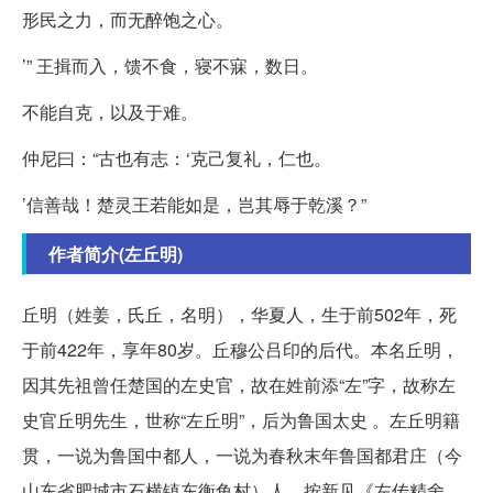
形民之力，而无醉饱之心。
’” 王揖而入，馈不食，寝不寐，数日。
不能自克，以及于难。
仲尼曰：“古也有志：‘克己复礼，仁也。
’信善哉！楚灵王若能如是，岂其辱于乾溪？”
作者简介(左丘明)
丘明（姓姜，氏丘，名明），华夏人，生于前502年，死
于前422年，享年80岁。丘穆公吕印的后代。本名丘明，
因其先祖曾任楚国的左史官，故在姓前添“左”字，故称左
史官丘明先生，世称“左丘明”，后为鲁国太史 。左丘明籍
贯，一说为鲁国中都人，一说为春秋末年鲁国都君庄（今
山东省肥城市石横镇东衡鱼村）人，按新见《左传精舍