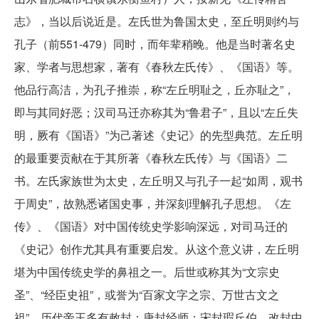
志》，当以后说近是。左氏世为鲁国太史，至丘明则约与
孔子（前551-479）同时，而年辈稍晚。他是当时著名史
家、学者与思想家，著有《春秋左氏传》、《国语》等。
他品行高洁，为孔子推崇，称“左丘明耻之，丘亦耻之”，
即与其同好恶；汉司马迁亦称其为“鲁君子”，且以“左丘失
明，厥有《国语》”为己著述《史记》的先型典范。左丘明
的最重要贡献在于其所著《春秋左氏传》与《国语》二
书。左氏家族世为太史，左丘明又与孔子一起“如周，观书
于周史”，故熟悉诸国史事，并深刻理解孔子思想。《左
传》、《国语》对中国传统史学影响深远，对司马迁的
《史记》创作尤其具有重要启发。从这个意义讲，左丘明
堪为中国传统史学的鼻祖之一。后世或称其为“文宗史
圣”、“经臣史祖”，或誉为“百家文字之宗、万世古文之
祖”。历代帝王多有敕封：唐封经师；宋封瑕丘伯，改封中