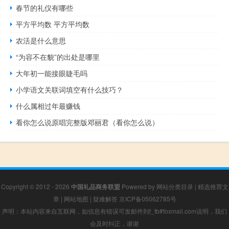
春节的礼仪有哪些
平方平均数 平方平均数
农活是什么意思
“为容不在貌”的出处是哪里
大年初一能接眼睫毛吗
小学语文关联词填空有什么技巧？
什么属相过年最赚钱
看你怎么说原唱完整版邓丽君（看你怎么说）
Copyright © 2012 - 2026
中国礼品商务联盟
Powered by
网站分类目录
|
精选推荐文
章
|
网站地图
|
疑难解答
京ICP备05062785号
声明：本站内容来自互联网，如信息有错误可发邮件到f_fb#foxmail.com说明，我们
会及时纠正，谢谢