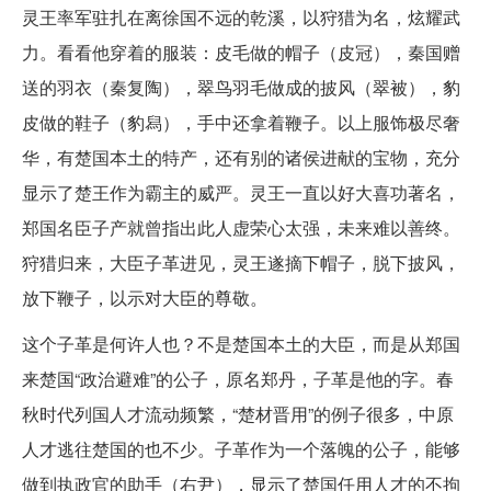
灵王率军驻扎在离徐国不远的乾溪，以狩猎为名，炫耀武
力。看看他穿着的服装：皮毛做的帽子（皮冠），秦国赠
送的羽衣（秦复陶），翠鸟羽毛做成的披风（翠被），豹
皮做的鞋子（豹舄），手中还拿着鞭子。以上服饰极尽奢
华，有楚国本土的特产，还有别的诸侯进献的宝物，充分
显示了楚王作为霸主的威严。灵王一直以好大喜功著名，
郑国名臣子产就曾指出此人虚荣心太强，未来难以善终。
狩猎归来，大臣子革进见，灵王遂摘下帽子，脱下披风，
放下鞭子，以示对大臣的尊敬。
这个子革是何许人也？不是楚国本土的大臣，而是从郑国
来楚国“政治避难”的公子，原名郑丹，子革是他的字。春
秋时代列国人才流动频繁，“楚材晋用”的例子很多，中原
人才逃往楚国的也不少。子革作为一个落魄的公子，能够
做到执政官的助手（右尹），显示了楚国任用人才的不拘