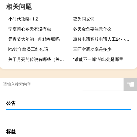
相关问题
小时代攻略11.2
变为同义词
宁夏菜心冬天有没有虫
冬天金鱼要注意什么
元宵节大年初一能贴春联吗
惠普电话客服电话人工24小时（惠普电话客服）
ktv过年给员工红包吗
三匹空调功率是多少
关于月亮的传说有哪些（关于月亮的传说）
“谁能不一噱”的出处是哪里
☚
公告
标签