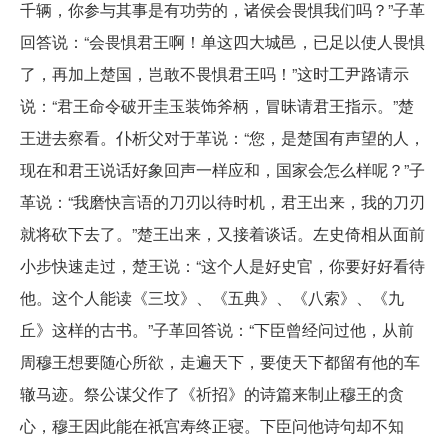
千辆，你参与其事是有功劳的，诸侯会畏惧我们吗？”子革
回答说：“会畏惧君王啊！单这四大城邑，已足以使人畏惧
了，再加上楚国，岂敢不畏惧君王吗！”这时工尹路请示
说：“君王命令破开圭玉装饰斧柄，冒昧请君王指示。”楚
王进去察看。仆析父对于革说：“您，是楚国有声望的人，
现在和君王说话好象回声一样应和，国家会怎么样呢？”子
革说：“我磨快言语的刀刃以待时机，君王出来，我的刀刃
就将砍下去了。”楚王出来，又接着谈话。左史倚相从面前
小步快速走过，楚王说：“这个人是好史官，你要好好看待
他。这个人能读《三坟》、《五典》、《八索》、《九
丘》这样的古书。”子革回答说：“下臣曾经问过他，从前
周穆王想要随心所欲，走遍天下，要使天下都留有他的车
辙马迹。祭公谋父作了《祈招》的诗篇来制止穆王的贪
心，穆王因此能在祇宫寿终正寝。下臣问他诗句却不知