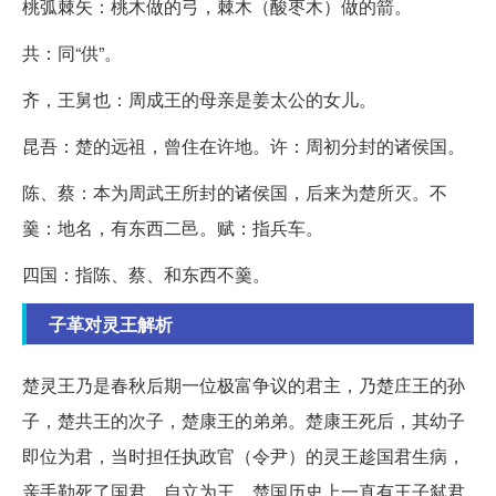
桃弧棘矢：桃木做的弓，棘木（酸枣木）做的箭。
共：同“供”。
齐，王舅也：周成王的母亲是姜太公的女儿。
昆吾：楚的远祖，曾住在许地。许：周初分封的诸侯国。
陈、蔡：本为周武王所封的诸侯国，后来为楚所灭。不
羹：地名，有东西二邑。赋：指兵车。
四国：指陈、蔡、和东西不羹。
子革对灵王解析
楚灵王乃是春秋后期一位极富争议的君主，乃楚庄王的孙
子，楚共王的次子，楚康王的弟弟。楚康王死后，其幼子
即位为君，当时担任执政官（令尹）的灵王趁国君生病，
亲手勒死了国君，自立为王。楚国历史上一直有王子弑君