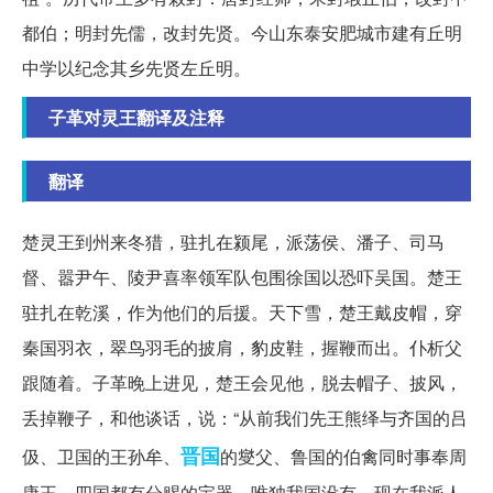
都伯；明封先儒，改封先贤。今山东泰安肥城市建有丘明
中学以纪念其乡先贤左丘明。
子革对灵王翻译及注释
翻译
楚灵王到州来冬猎，驻扎在颍尾，派荡侯、潘子、司马
督、嚣尹午、陵尹喜率领军队包围徐国以恐吓吴国。楚王
驻扎在乾溪，作为他们的后援。天下雪，楚王戴皮帽，穿
秦国羽衣，翠鸟羽毛的披肩，豹皮鞋，握鞭而出。仆析父
跟随着。子革晚上进见，楚王会见他，脱去帽子、披风，
丢掉鞭子，和他谈话，说：“从前我们先王熊绎与齐国的吕
晋国
伋、卫国的王孙牟、
的燮父、鲁国的伯禽同时事奉周
康王，四国都有分赐的宝器，唯独我国没有。现在我派人