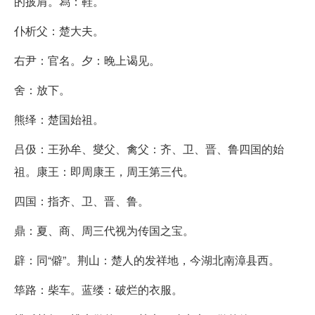
的披肩。舄：鞋。
仆析父：楚大夫。
右尹：官名。夕：晚上谒见。
舍：放下。
熊绎：楚国始祖。
吕伋：王孙牟、燮父、禽父：齐、卫、晋、鲁四国的始
祖。康王：即周康王，周王第三代。
四国：指齐、卫、晋、鲁。
鼎：夏、商、周三代视为传国之宝。
辟：同“僻”。荆山：楚人的发祥地，今湖北南漳县西。
筚路：柴车。蓝缕：破烂的衣服。