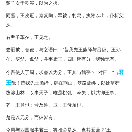
楚子次于乾溪，以为之援。
雨雪，王皮冠，秦复陶，翠被，豹舄，执鞭以出，仆析父
从。
右尹子革夕，王见之。
去冠被，舍鞭，与之语曰：“昔我先王熊绎与吕伋、王孙
牟、燮父、禽父，并事康王，四国皆有分，我独无有。
君
今吾使人于周，求鼎以为分，王其与我乎？” 对曰：“与
王
哉！昔我先王熊绎，辟在荆山，筚路蓝缕，以处草莽，
跋涉山林，以事天子，唯是桃弧、棘矢，以共御王事。
齐，王舅也；晋及鲁、卫，王母弟也。
楚是以无分，而彼皆有。
今周与四国服事君王，将唯命是从，岂其爱鼎？”王