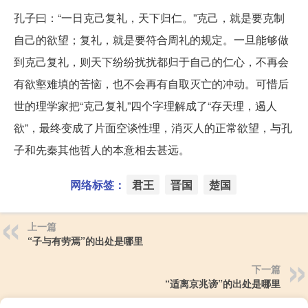
孔子曰：“一日克己复礼，天下归仁。”克己，就是要克制
自己的欲望；复礼，就是要符合周礼的规定。一旦能够做
到克己复礼，则天下纷纷扰扰都归于自己的仁心，不再会
有欲壑难填的苦恼，也不会再有自取灭亡的冲动。可惜后
世的理学家把“克己复礼”四个字理解成了“存天理，遏人
欲”，最终变成了片面空谈性理，消灭人的正常欲望，与孔
子和先秦其他哲人的本意相去甚远。
网络标签：
君王
晋国
楚国
上一篇
“子与有劳焉”的出处是哪里
下一篇
“适离京兆谤”的出处是哪里