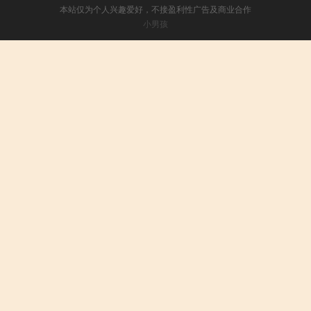
本站仅为个人兴趣爱好，不接盈利性广告及商业合作
小男孩