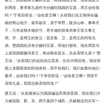
到周室，要求将九鼎作为分赐绐我国的宝器，周王会给我
吗？”于革回答说：“会给君王啊！从前我们先王熊绎在偏
僻的荆山地方，柴车破衣，居于草野，跋涉山林，事奉天
子，只有这桃木做的弓、枣木做的箭来供奉王室大事之
用。齐，是周王的舅父；晋及鲁、卫，是周王的同母兄
弟。楚国因此没有分赐到宝器，而他们都有。现在周室与
上述四国都服侍君王，将会唯命是从，岂会吝惜九鼎？”楚
王说：“从前我们的远祖伯父昆吾，住在许国旧地，现在郑
国人贪图那里的田地有利，而不给我们。我们如果向他们
要求，会给我们吗？”子革回答说：“会给君王啊！周室不
吝惜九鼎，郑因岂敢吝惜田地？”
楚王说：“从前诸侯认为我国偏远而畏惧晋国，现在我们大
力修筑陈、蔡、东、西不羹四个城邑，兵赋都达到兵车一