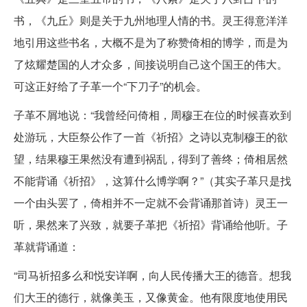
书，《九丘》则是关于九州地理人情的书。灵王得意洋洋
地引用这些书名，大概不是为了称赞倚相的博学，而是为
了炫耀楚国的人才众多，间接说明自己这个国王的伟大。
可这正好给了子革一个“下刀子”的机会。
子革不屑地说：“我曾经问倚相，周穆王在位的时候喜欢到
处游玩，大臣祭公作了一首《祈招》之诗以克制穆王的欲
望，结果穆王果然没有遭到祸乱，得到了善终；倚相居然
不能背诵《祈招》，这算什么博学啊？”（其实子革只是找
一个由头罢了，倚相并不一定就不会背诵那首诗）灵王一
听，果然来了兴致，就要子革把《祈招》背诵给他听。子
革就背诵道：
“司马祈招多么和悦安详啊，向人民传播大王的德音。想我
们大王的德行，就像美玉，又像黄金。他有限度地使用民