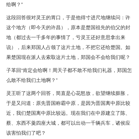
给啊？”
这段回答很对灵王的胃口，于是他得寸进尺地继续问：许
这个地方（即今天的许昌），原本是楚国祖先的伯父的封
地（都过去一千多年的事情了，亏灵王还好意思拿出来
说），后来郑国人占领了这片土地，不把它还给楚国。如
果楚国现在派人去索取这片土地，郑国会不会给我们呢？
子革回“肯定会给啊！周天子都不敢不给我们礼器，郑国怎
么敢不给我们土地啊？”
灵王听了这两个回答，简直是心花怒放，欲望继续膨胀，
于是又问道：原先晋国称霸中原，是因为晋国离中原比较
近，我们楚国离中原比较远。现在我们在中原建立了陈、
蔡、东西不羹四座大城，都可以出动一千辆兵车，诸侯应
该害怕我们了吧？