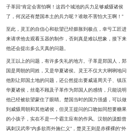
子革回“肯定会害怕啊！这四个城池的兵力足够威慑诸侯
了，何况还有楚国本土的兵力呢？谁敢不害怕大王啊！”
至此，灵王的自信心和欲望已经膨胀到极点，幸亏工匠进
来请求他去观看玉器的制作，否则真是难以想象，接下来
他还会提出多么天真的问题。
灵王以上的问题，有许多失礼的地方。子革是郑国人，郑
国是周朝的同姓，又是华夏诸侯。灵王不仅大大咧咧地问
他割让郑国土地的问题，还公然提出要威逼周天子、镇压
华夏诸侯，丝毫不顾及子革作为郑国人的感情，只能说明
他已经被欲望蒙住了眼睛。楚国当时的国力强盛，可以做
到威慑周朝和其他诸侯，但灵王提问的口吻如同想要糖果
的小孩子，实在不是一个霸主应有的作风。汉朝的汲黯曾
讽刺汉武帝“内多欲而外施仁义”，楚灵王则是赤裸裸的“外