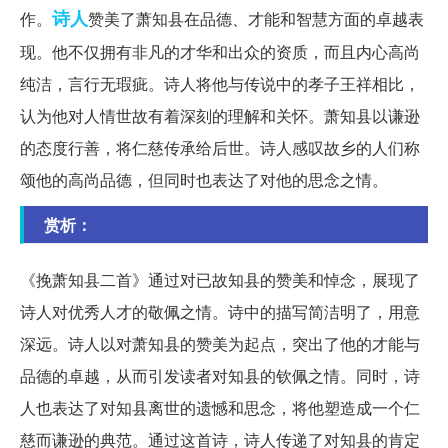
诗人
作。
赞美了萧知县在品德、才能和智慧方面的卓越表
现。他不仅拥有非凡的才华和出众的资质，而且内心高尚
纯洁，言行无瑕疵。诗人将他与传说中的孝子王祥相比，
认为他对人情世故有着深刻的理解和关怀。萧知县以谦逊
的态度行善，将仁慈传承给后世。诗人感叹故乡的人们称
颂他的高尚品德，但同时也表达了对他的思念之情。
赏析：
《挽萧知县二首》通过对已故知县的赞美和悼念，展现了
诗人对优秀人才的敬佩之情。诗中的描写简洁明了，用意
深远。诗人以对萧知县的赞美为起点，突出了他的才能与
品德的卓越，从而引发读者对知县的钦佩之情。同时，诗
人也表达了对知县离世的遗憾和思念，将他塑造成一个仁
慈而谦逊的典范。通过这首诗，诗人传递了对知县的肯定