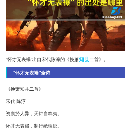
知县
“怀才无表襮”出自宋代陈淳的《挽萧
二首》。
“怀才无表襮”全诗
《挽萧知县二首》
宋代 陈淳
资禀於人异，天钟自粹夷。
怀才无表襮，制行绝瑕疵。