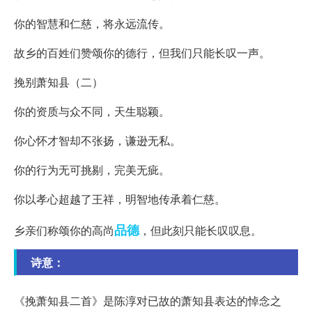
你的智慧和仁慈，将永远流传。
故乡的百姓们赞颂你的德行，但我们只能长叹一声。
挽别萧知县（二）
你的资质与众不同，天生聪颖。
你心怀才智却不张扬，谦逊无私。
你的行为无可挑剔，完美无疵。
你以孝心超越了王祥，明智地传承着仁慈。
品德
乡亲们称颂你的高尚
，但此刻只能长叹叹息。
诗意：
《挽萧知县二首》是陈淳对已故的萧知县表达的悼念之