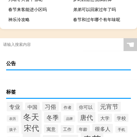
春节来客能进小区吗
弟弟可以回家过年了吗
神乐泠攻略
春节和过年哪个有年味呢
☚
公告
标签
元宵节
专业
习俗
中国
你可以
作者
冬天
唐代
冬季
大学
学校
农历
品牌
宋代
很多人
寓意
工作
年龄
孩子
手机