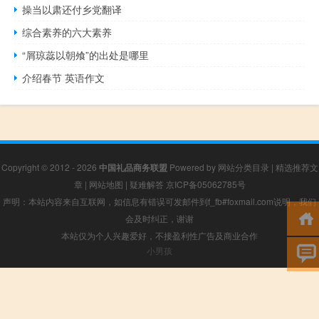
操当以肃还付乡党翻译
综合素养的六大素养
“屑琼蕊以朝飧”的出处是哪里
介绍春节 英语作文
Copyright © 2012 - 2026
中国礼品商务联盟
Powered by
网站分类目录
|
精选推荐文
章
|
网站地图
|
疑难解答
京ICP备05062785号
声明：本站内容来自互联网，如信息有错误可发邮件到f_fb#foxmail.com说明，我们
会及时纠正，谢谢
本站仅为个人兴趣爱好，不接盈利性广告及商业合作
小男孩