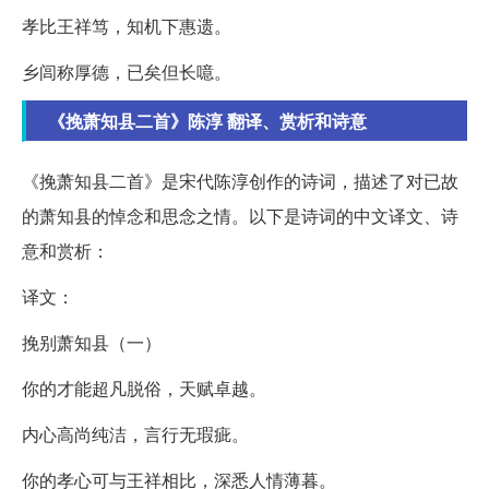
孝比王祥笃，知机下惠遗。
乡闾称厚德，已矣但长噫。
《挽萧知县二首》陈淳 翻译、赏析和诗意
《挽萧知县二首》是宋代陈淳创作的诗词，描述了对已故
的萧知县的悼念和思念之情。以下是诗词的中文译文、诗
意和赏析：
译文：
挽别萧知县（一）
你的才能超凡脱俗，天赋卓越。
内心高尚纯洁，言行无瑕疵。
你的孝心可与王祥相比，深悉人情薄暮。