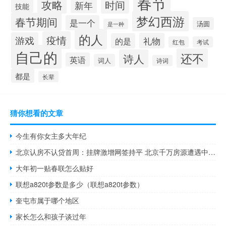
春节
攻略
时间
新年
技能
梦幻西游
春节期间
是一个
汤圆
是一种
的人
疫情
游戏
礼物
的是
红包
考试
自己的
还不
诗人
英语
词人
诗词
都是
长辈
猜你想看的文章
今生有你女主多大年纪
北京认房不认贷首周：挂牌激增网签持平 北京千万房源遭遇中介压价百万
大年初一贴春联怎么贴好
联想a820t参数是多少（联想a820t参数）
奎屯市属于哪个地区
家长怎么和孩子谈过年