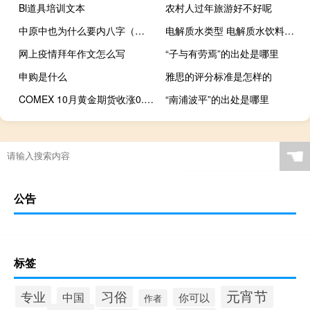
Bl道具培训文本
农村人过年旅游好不好呢
中原中也为什么要内八字（中原中也为什么叫蛞蝓）
电解质水类型 电解质水饮料有什么牌子
网上疫情拜年作文怎么写
“子与有劳焉”的出处是哪里
申购是什么
雅思的评分标准是怎样的
COMEX 10月黄金期货收涨0.94%报1946.10美元/盎司COMEX 12月黄金期货收涨0.94%报1965.10美元/盎司
“南浦波平”的出处是哪里
☚
公告
标签
元宵节
专业
习俗
中国
你可以
作者