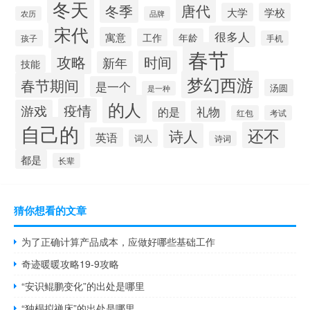
冬天
唐代
冬季
大学
学校
农历
品牌
宋代
很多人
寓意
工作
年龄
孩子
手机
春节
攻略
时间
新年
技能
梦幻西游
春节期间
是一个
汤圆
是一种
的人
疫情
游戏
礼物
的是
红包
考试
自己的
还不
诗人
英语
词人
诗词
都是
长辈
猜你想看的文章
为了正确计算产品成本，应做好哪些基础工作
奇迹暖暖攻略19-9攻略
“安识鲲鹏变化”的出处是哪里
“独榻拟禅床”的出处是哪里