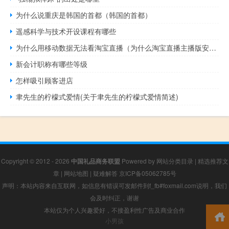
为什么说重庆是韩国的首都（韩国的首都）
遥感科学与技术开设课程有哪些
为什么用移动数据无法看淘宝直播（为什么淘宝直播主播版安卓不能用）
新会计职称有哪些等级
怎样吸引顾客进店
聿先生的柠檬式爱情(关于聿先生的柠檬式爱情简述)
Copyright © 2012 - 2026
中国礼品商务联盟
Powered by
网站分类目录
|
精选推荐文
章
|
网站地图
|
疑难解答
京ICP备05062785号
声明：本站内容来自互联网，如信息有错误可发邮件到f_fb#foxmail.com说明，我们
会及时纠正，谢谢
本站仅为个人兴趣爱好，不接盈利性广告及商业合作
小男孩