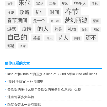
宋代
很多人
寓意
工作
年龄
孩子
手机
春节
攻略
时间
新年
技能
梦幻西游
春节期间
是一个
汤圆
是一种
的人
疫情
游戏
礼物
的是
红包
考试
自己的
还不
诗人
英语
词人
诗词
都是
长辈
猜你想看的文章
kind of和kinds of的区别 a kind of（kind of和a kind of和kinds of的区别）
“看时行踏”的出处是哪里
要恰饭的嘛什么梗？要恰饭的嘛是什么意思什么梗
通血管要多大年龄
猫禁食禁水一天有事吗