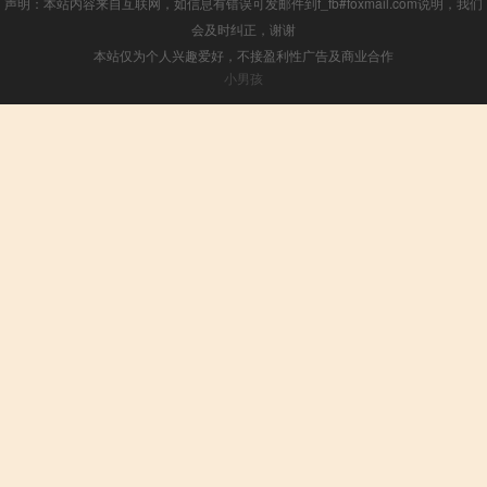
声明：本站内容来自互联网，如信息有错误可发邮件到f_fb#foxmail.com说明，我们
会及时纠正，谢谢
本站仅为个人兴趣爱好，不接盈利性广告及商业合作
小男孩