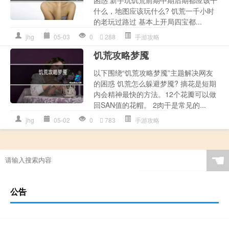
什么，地图应该玩什么? 饥荒一千小时
的老玩过路过 基本上开局四宝都...
jhg
05-03
0
288
手游攻略
饥荒攻略梦魇
以下围绕“饥荒攻略梦魇”主题解决网友
的困惑 饥荒怎么躲避梦魇? 摘花是短期
内会精神最快的方法。12个花瓣可以做
回SAN值的花帽。 2肉干是常见的...
jhg
05-02
0
783
手游攻略
☚
公告