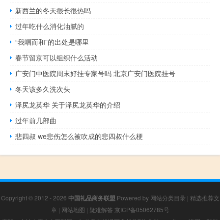
新西兰的冬天很长很热吗
过年吃什么消化油腻的
“我唱而和”的出处是哪里
春节留京可以组织什么活动
广安门中医院周末好挂专家号吗 北京广安门医院挂号
冬天该多久洗次头
泽尻龙英华 关于泽尻龙英华的介绍
过年前几部曲
悲四叔 we悲伤怎么被吹成的悲四叔什么梗
Copyright © 2012 - 2026
中国礼品商务联盟
Powered by
网站分类目录
|
精选推荐文
章
|
网站地图
|
疑难解答
京ICP备05062785号