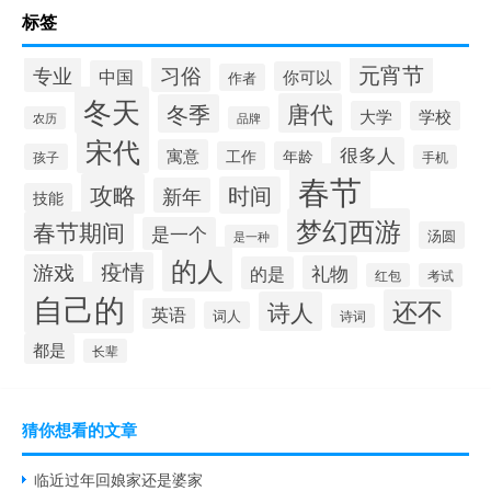
标签
元宵节
专业
习俗
中国
你可以
作者
冬天
唐代
冬季
大学
学校
农历
品牌
宋代
很多人
寓意
工作
年龄
孩子
手机
春节
攻略
时间
新年
技能
梦幻西游
春节期间
是一个
汤圆
是一种
的人
疫情
游戏
礼物
的是
红包
考试
自己的
还不
诗人
英语
词人
诗词
都是
长辈
猜你想看的文章
临近过年回娘家还是婆家