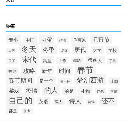
标签
元宵节
专业
习俗
中国
你可以
作者
冬天
唐代
冬季
大学
学校
农历
品牌
宋代
很多人
寓意
工作
年龄
孩子
手机
春节
攻略
时间
新年
技能
梦幻西游
春节期间
是一个
汤圆
是一种
的人
疫情
游戏
礼物
的是
红包
考试
自己的
还不
诗人
英语
词人
诗词
都是
长辈