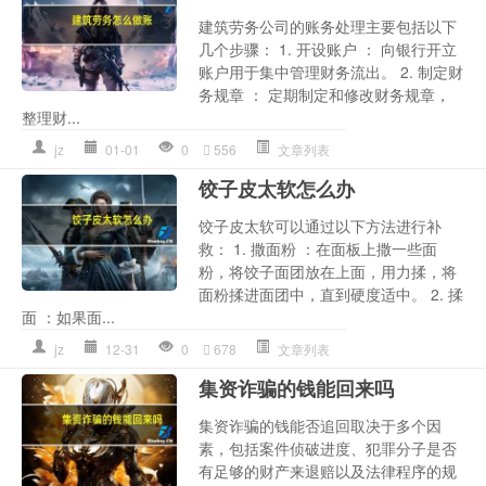
建筑劳务公司的账务处理主要包括以下
几个步骤： 1. 开设账户 ： 向银行开立
账户用于集中管理财务流出。 2. 制定财
务规章 ： 定期制定和修改财务规章，
整理财...
jz
01-01
0
556
文章列表
饺子皮太软怎么办
饺子皮太软可以通过以下方法进行补
救： 1. 撒面粉 ：在面板上撒一些面
粉，将饺子面团放在上面，用力揉，将
面粉揉进面团中，直到硬度适中。 2. 揉
面 ：如果面...
jz
12-31
0
678
文章列表
集资诈骗的钱能回来吗
集资诈骗的钱能否追回取决于多个因
素，包括案件侦破进度、犯罪分子是否
有足够的财产来退赔以及法律程序的规