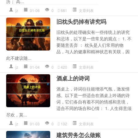
历； 高...
jz
01-06
0
681
文章列表
旧枕头扔掉有讲究吗
旧枕头的处理确实有一些传统上的讲究
和忌讳，以下是一些常见的观点： 1. 不
要随意丢弃 ： 枕头是人们常用的物
品，与人的健康和精神状态有关联，因
此不建议随...
jz
01-04
0
420
文章列表
酒桌上的诗词
酒桌上，诗词往往能增添气氛，激发情
感。以下是一些适合在酒桌上吟诵的诗
词，它们各自有着不同的情感和意境，
适合不同的场合和心情： 1. 人生得意须
尽欢，莫...
jz
01-03
0
102
文章列表
建筑劳务怎么做账