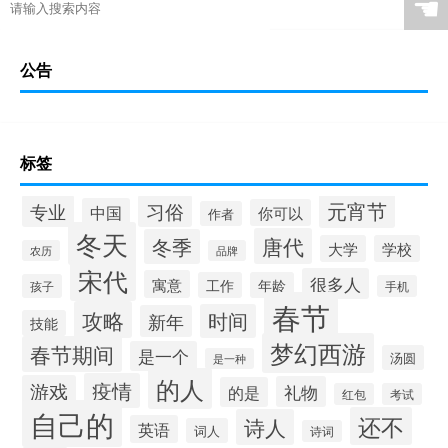
☚
公告
标签
元宵节
专业
习俗
中国
你可以
作者
冬天
唐代
冬季
大学
学校
农历
品牌
宋代
很多人
寓意
工作
年龄
孩子
手机
春节
攻略
时间
新年
技能
梦幻西游
春节期间
是一个
汤圆
是一种
的人
疫情
游戏
礼物
的是
红包
考试
自己的
还不
诗人
英语
词人
诗词