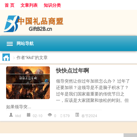
首 页
文章列表
知识分类
网站导航
>
作者“kkd”的文章
快快点过年啊
领导突然让你过年加班怎么办？ 过年了
还要加班？这领导是不是脑子积水了？
过年是我们国家最重要的传统节日之
一，应该是大家团聚和放松的时刻。但
如果领导突...
kkd
02-10
0
579
春节2024