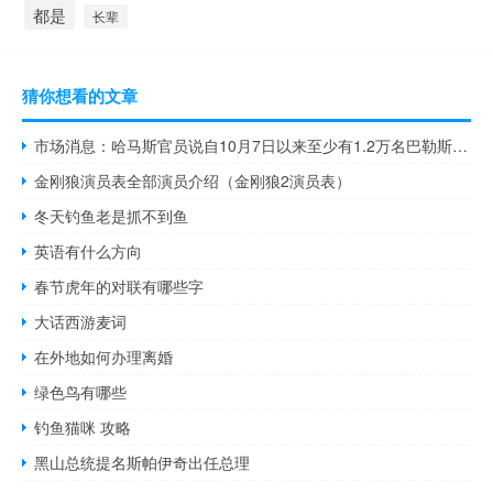
都是
长辈
猜你想看的文章
市场消息：哈马斯官员说自10月7日以来至少有1.2万名巴勒斯坦人在以色列对加沙的袭击中丧生其中包括5000名儿童
金刚狼演员表全部演员介绍（金刚狼2演员表）
冬天钓鱼老是抓不到鱼
英语有什么方向
春节虎年的对联有哪些字
大话西游麦词
在外地如何办理离婚
绿色鸟有哪些
钓鱼猫咪 攻略
黑山总统提名斯帕伊奇出任总理