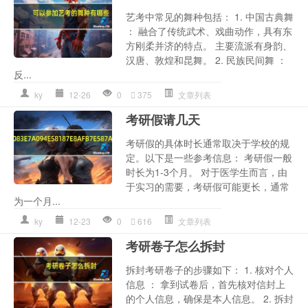
艺考中常见的舞种包括： 1. 中国古典舞
： 融合了传统武术、戏曲动作，具有东
方刚柔并济的特点。 主要流派有身韵、
汉唐、敦煌和昆舞。 2. 民族民间舞 ：
反...
ky
12-26
0
375
文章列表
考研假请几天
考研假的具体时长通常取决于学校的规
定。以下是一些参考信息： 考研假一般
时长为1-3个月。 对于医学生而言，由
于实习的需要，考研假可能更长，通常
为一个月...
ky
12-23
0
616
文章列表
考研卷子怎么拆封
拆封考研卷子的步骤如下： 1. 核对个人
信息 ： 拿到试卷后，首先核对信封上
的个人信息，确保是本人信息。 2. 拆封