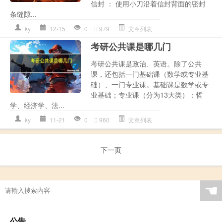
信封 ： 使用小刀沿着信封背面的密封
条缝隙...
ky
12-15
0
979
文章列表
考研公共课是哪几门
考研公共课是政治、英语。除了公共
课，还包括一门基础课（数学或专业基
础）、一门专业课。基础课是数学或专
业基础；专业课（分为13大类）：哲
学、经济学、法...
ky
11-21
0
960
文章列表
下一页
☚
公告