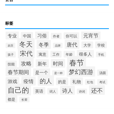
标签
元宵节
专业
习俗
中国
你可以
作者
冬天
唐代
冬季
大学
学校
农历
品牌
宋代
很多人
寓意
工作
年龄
孩子
手机
春节
攻略
时间
新年
技能
梦幻西游
春节期间
是一个
汤圆
是一种
的人
疫情
游戏
礼物
的是
红包
考试
自己的
还不
诗人
英语
词人
诗词
都是
长辈