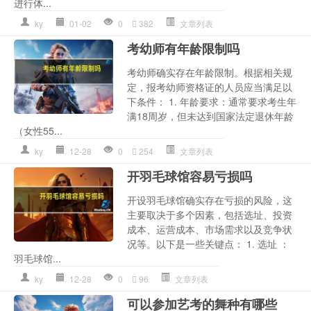
进行体...
ky
01-02
0
382
文章列表
考幼师有年龄限制吗
考幼师确实存在年龄限制。根据相关规
定，报考幼师资格证的人员应当满足以
下条件： 1. 年龄要求：通常要求考生年
满18周岁，但未达到国家法定退休年龄
（女性55...
ky
12-28
0
254
文章列表
开羽毛球馆容易亏损吗
开设羽毛球馆确实存在亏损的风险，这
主要取决于多个因素，包括选址、投资
成本、运营成本、市场需求以及竞争状
况等。以下是一些关键点： 1. 选址 ：
羽毛球馆...
ky
12-28
0
96
文章列表
可以参加艺考的舞种有哪些