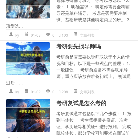
素： 1. 明确需求 ： 确定你需要全科辅
导还是单科辅导。 考虑是否需要冲刺
班、基础班或是其他特定类型的班。 2.
班型选...
ky
01-08
0
103
文章列表
考研要先找导师吗
考研前是否需要找导师取决于个人的情
况和目标。以下是一些观点的整理： 1.
一般建议 ： 考研前通常不需要联系导
师，重点应该放在准备初试上。 初试通
过后，...
ky
01-02
0
208
文章列表
考研复试是怎么考的
考研复试通常包括以下几个步骤： 1. 报
到与体检 ： 考生需携带身份证、准考
证、学历证等相关证件进行报到。 完成
院校体检，部分学校可能要求在面试前