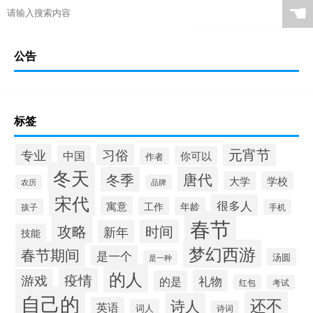
☚
公告
标签
元宵节
专业
习俗
中国
你可以
作者
冬天
唐代
冬季
大学
学校
农历
品牌
宋代
很多人
寓意
工作
年龄
孩子
手机
春节
攻略
时间
新年
技能
梦幻西游
春节期间
是一个
汤圆
是一种
的人
疫情
游戏
礼物
的是
红包
考试
自己的
还不
诗人
英语
词人
诗词