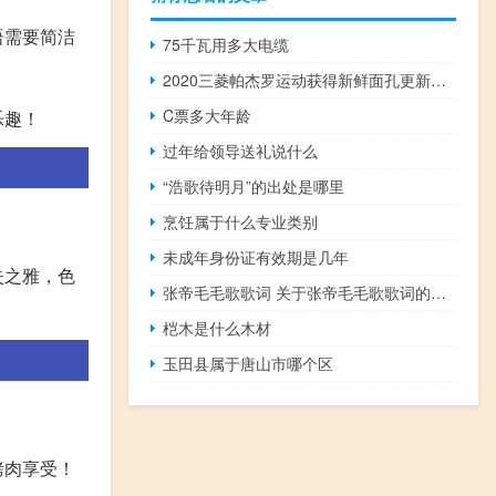
语需要简洁
75千瓦用多大电缆
2020三菱帕杰罗运动获得新鲜面孔更新内饰
C票多大年龄
乐趣！
过年给领导送礼说什么
“浩歌待明月”的出处是哪里
烹饪属于什么专业类别
未成年身份证有效期是几年
失之雅，色
张帝毛毛歌歌词 关于张帝毛毛歌歌词的介绍
桤木是什么木材
玉田县属于唐山市哪个区
烤肉享受！