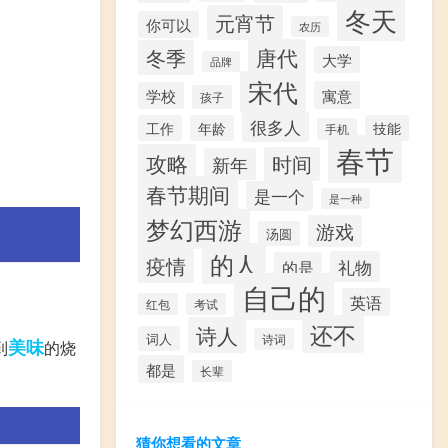
冬天
元宵节
你可以
农历
唐代
冬季
大学
品牌
宋代
寓意
学校
孩子
很多人
工作
年龄
技能
手机
春节
攻略
时间
新年
春节期间
是一个
是一种
梦幻西游
游戏
汤圆
的人
疫情
礼物
的是
自己的
英语
红包
考试
还不
诗人
词人
诗词
美味
到
的烧
都是
长辈
猜你想看的文章