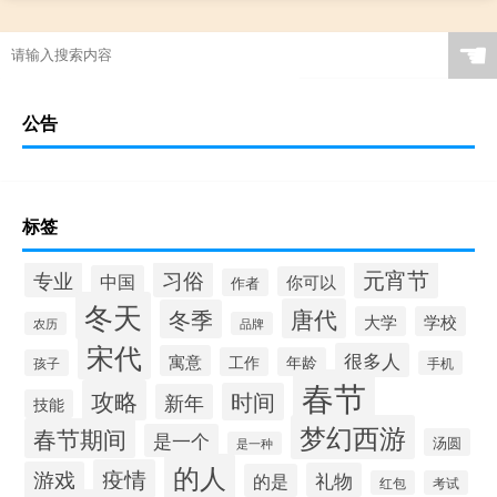
☚
公告
标签
元宵节
专业
习俗
中国
你可以
作者
冬天
唐代
冬季
大学
学校
农历
品牌
宋代
很多人
寓意
工作
年龄
孩子
手机
春节
攻略
时间
新年
技能
梦幻西游
春节期间
是一个
汤圆
是一种
的人
疫情
游戏
礼物
的是
红包
考试