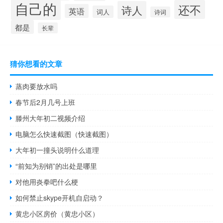
自己的
还不
诗人
英语
词人
诗词
都是
长辈
猜你想看的文章
蒸肉要放水吗
春节后2月几号上班
滕州大年初二视频介绍
电脑怎么快速截图（快速截图）
大年初一撞头说明什么道理
“前知为别销”的出处是哪里
对他用炎拳吧什么梗
如何禁止skype开机自启动？
黄忠小区房价（黄忠小区）