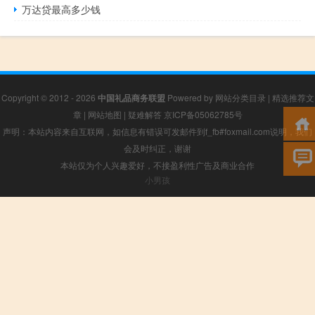
万达贷最高多少钱
Copyright © 2012 - 2026
中国礼品商务联盟
Powered by
网站分类目录
|
精选推荐文
章
|
网站地图
|
疑难解答
京ICP备05062785号
声明：本站内容来自互联网，如信息有错误可发邮件到f_fb#foxmail.com说明，我们
会及时纠正，谢谢
本站仅为个人兴趣爱好，不接盈利性广告及商业合作
小男孩