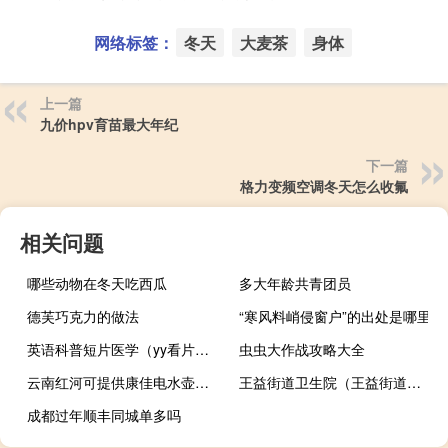
网络标签：
冬天
大麦茶
身体
上一篇
九价hpv育苗最大年纪
下一篇
格力变频空调冬天怎么收氟
相关问题
哪些动物在冬天吃西瓜
多大年龄共青团员
德芙巧克力的做法
“寒风料峭侵窗户”的出处是哪里
英语科普短片医学（yy看片的频道）
虫虫大作战攻略大全
云南红河可提供康佳电水壶维修服务地址在哪
王益街道卫生院（王益街道简介）
成都过年顺丰同城单多吗