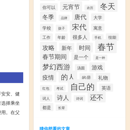
冬天
元宵节
你可以
农历
唐代
冬季
大学
品牌
宋代
寓意
学校
孩子
很多人
工作
年龄
技能
手机
春节
攻略
时间
新年
春节期间
是一个
是一种
梦幻西游
游戏
汤圆
的人
疫情
礼物
的是
自己的
英语
红包
考试
平安安、健
还不
诗人
词人
诗词
者选择乘坐
都是
长辈
费用。在父
猜你想看的文章