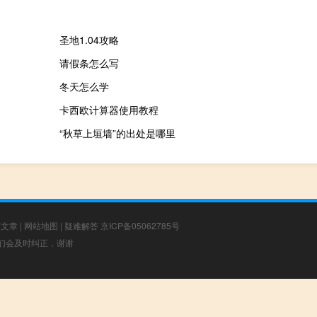
圣地1.04攻略
请假条怎么写
冬天怎么学
卡西欧计算器使用教程
“秋草上垣墙”的出处是哪里
荐文章
|
网站地图
|
疑难解答
京ICP备05062785号
，我们会及时纠正，谢谢