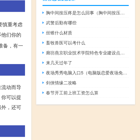
胸中间按压疼是怎么回事（胸中间按压疼怎么回事）
武警后勤有哪些
要慎重考虑
丝锥什么材质
诉他们你的
畜牧兽医可以考什么
准备，有一
廊坊燕京职业技术学院特色专业建设点有哪些
来几天过年了
夜场秀秀电脑入口5（电脑版恋爱夜场免费电影）
剑侠情缘二攻略
量流动而导
春节开工前上班工资怎么算
，你可以提
另外，还可