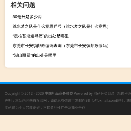
相关问题
50毫升是多少两
跳水梦之队是什么意思乒乓（跳水梦之队是什么意思）
“蠹柱苔墙遍寻历”的出处是哪里
东莞市长安镇邮政编码查询（东莞市长安镇邮政编码）
“湖山丽景”的出处是哪里
Copyright © 2012 - 2026
中国礼品商务联盟
Powered by
网站分类目录
|
精选推
声明：本站内容来自互联网，如信息有错误可发邮件到f_fb#foxmail.com说明
本站仅为个人兴趣爱好，不接盈利性广告及商业合作