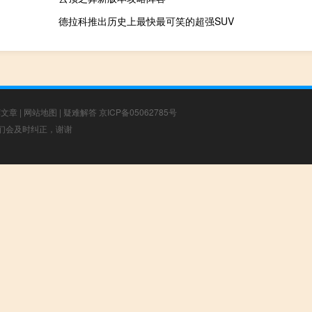
德拉科推出历史上最快最可笑的超强SUV
荐文章
|
网站地图
|
疑难解答
京ICP备05062785号
，我们会及时纠正，谢谢