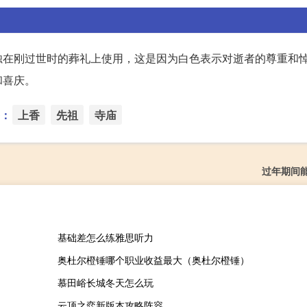
烛在刚过世时的葬礼上使用，这是因为白色表示对逝者的尊重和
和喜庆。
：
上香
先祖
寺庙
过年期间
基础差怎么练雅思听力
奥杜尔橙锤哪个职业收益最大（奥杜尔橙锤）
慕田峪长城冬天怎么玩
云顶之弈新版本攻略阵容