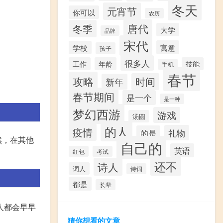
冬天
元宵节
你可以
农历
唐代
冬季
大学
品牌
宋代
寓意
学校
孩子
很多人
工作
年龄
技能
手机
春节
攻略
时间
新年
春节期间
是一个
是一种
梦幻西游
游戏
汤圆
的人
疫情
礼物
的是
然，在其他
自己的
英语
红包
考试
还不
诗人
词人
诗词
都是
长辈
人都会早早
猜你想看的文章