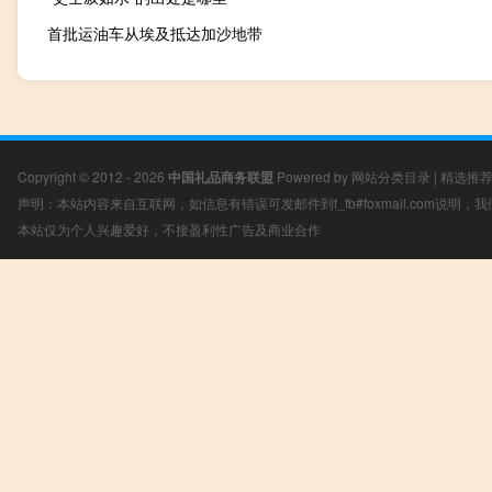
首批运油车从埃及抵达加沙地带
Copyright © 2012 - 2026
中国礼品商务联盟
Powered by
网站分类目录
|
精选推
声明：本站内容来自互联网，如信息有错误可发邮件到f_fb#foxmail.com说明
本站仅为个人兴趣爱好，不接盈利性广告及商业合作