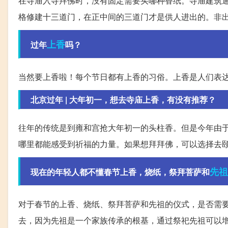
在寺庙入寺拜佛时，没有固定需要买哪种香纸。寺庙建筑
格修建十三道门，在正中间的三道门才是供人进出的。非
上香
过年
吗？
当然要上香啦！每个节日都有上香的习俗。上香是人们表
北京过年 | 大年初一，想去寺庙上香，有没有推荐？
往年的传统是到雍和宫抢大年初一的头柱香。但是今年由
哪里都能感受到祈福的力量。如果想拜拜佛，可以选择去
先祖
现在的年轻人都不懂春节上香，烧纸，祭拜菩萨和
对于春节的上香、烧纸、祭拜菩萨和先祖的仪式，是否需
去，因为先祖是一个家族传承的根基，通过祭祀先祖可以