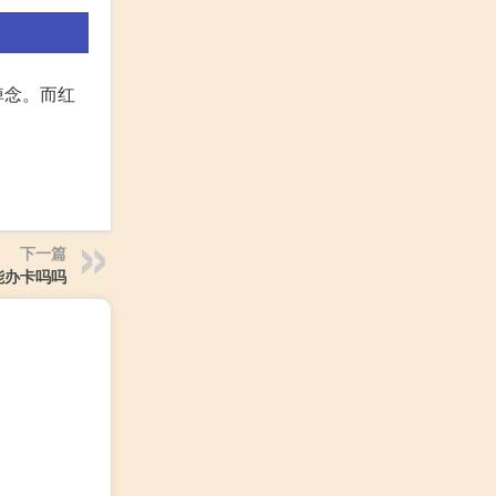
悼念。而红
下一篇
能办卡吗吗