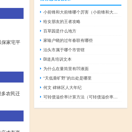
小前锋和大前锋哪个厉害（小前锋和大前锋的区别）
给女朋友的王者攻略
百草园是什么地方
家喻户晓的过年春联有哪些
以保家宅平
泊头市属于哪个市管辖
Bl道具培训文本
为什么在量筒里有凹液面
“天低垂旷野”的出处是哪里
何文 碑林区人大年纪
很多农民迁
可转债溢价率计算方法（可转债溢价率计算公式）