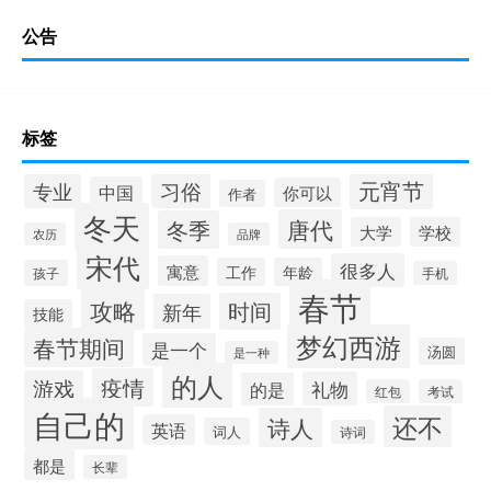
公告
标签
元宵节
专业
习俗
中国
你可以
作者
冬天
唐代
冬季
大学
学校
农历
品牌
宋代
很多人
寓意
工作
年龄
孩子
手机
春节
攻略
时间
新年
技能
梦幻西游
春节期间
是一个
汤圆
是一种
的人
疫情
游戏
礼物
的是
红包
考试
自己的
还不
诗人
英语
词人
诗词
都是
长辈