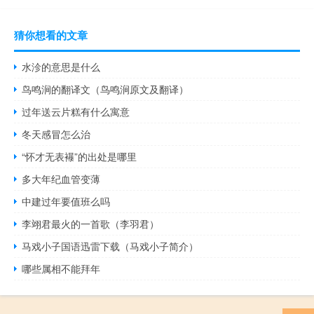
猜你想看的文章
水沴的意思是什么
鸟鸣涧的翻译文（鸟鸣涧原文及翻译）
过年送云片糕有什么寓意
冬天感冒怎么治
“怀才无表襮”的出处是哪里
多大年纪血管变薄
中建过年要值班么吗
李翊君最火的一首歌（李羽君）
马戏小子国语迅雷下载（马戏小子简介）
哪些属相不能拜年