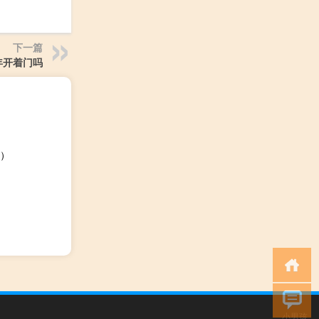
下一篇
年开着门吗
）
小男孩