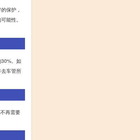
好的保护，
的可能性。
30%。如
年去车管所
此不再需要