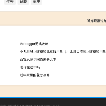
：
年检
贴膜
车主
通海银器过
thebegger游戏攻略
小儿川贝止咳糖浆儿童服用量（小儿川贝清肺止咳糖浆用量
西安思源学院原来是几本
嗯你在过年吗
过年家里的花怎么修
荐文章
|
网站地图
|
疑难解答
京ICP备05062785号