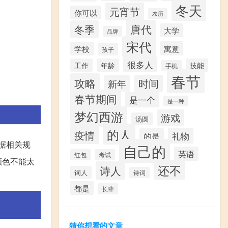
冬天
元宵节
你可以
农历
唐代
冬季
大学
品牌
宋代
寓意
学校
孩子
很多人
工作
年龄
技能
手机
春节
攻略
时间
新年
春节期间
是一个
是一种
梦幻西游
游戏
汤圆
的人
疫情
礼物
的是
据相关规
自己的
英语
红包
考试
颜色不能太
还不
诗人
词人
诗词
都是
长辈
猜你想看的文章