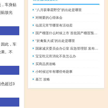
说，车身贴
“八月获黍霜野空”的出处是哪里
能贴放光
对纲要的心得体会
仙居元宵节哪里有活动卖
国产榴莲什么时候上市 首批国产榴莲预计本月上市
“於禽集大成”的出处是哪里
。因此，车
国家减灾委员会办公室 应急管理部 发布10月份及国庆期间全国自然灾害风险形势 到底什么情况嘞
效果。不
宝宝吃元宵消化不良怎么办
买商品房攻略
小时候过年有哪些奇葩事
基兰 攻略
色超过3