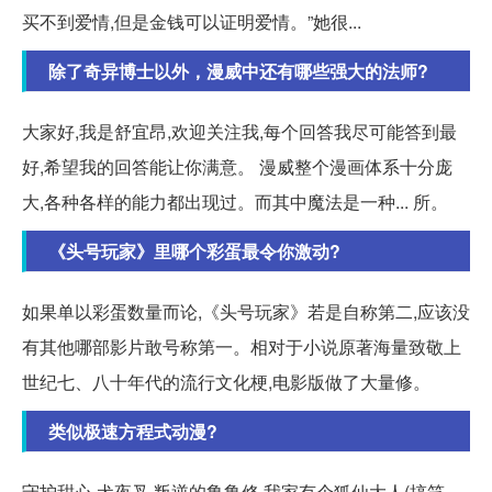
买不到爱情,但是金钱可以证明爱情。”她很...
除了奇异博士以外，漫威中还有哪些强大的法师?
大家好,我是舒宜昂,欢迎关注我,每个回答我尽可能答到最
好,希望我的回答能让你满意。 漫威整个漫画体系十分庞
大,各种各样的能力都出现过。而其中魔法是一种... 所。
《头号玩家》里哪个彩蛋最令你激动?
如果单以彩蛋数量而论,《头号玩家》若是自称第二,应该没
有其他哪部影片敢号称第一。相对于小说原著海量致敬上
世纪七、八十年代的流行文化梗,电影版做了大量修。
类似极速方程式动漫?
守护甜心,犬夜叉,叛逆的鲁鲁修,我家有个狐仙大人(搞笑