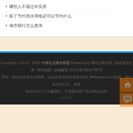
哪些人不愿过年买房
除了节约用水用电还可以节约什么
城市限行怎么查询
Copyright © 2012 - 2026
中国礼品商务联盟
Powered by
网站分类目录
|
精选推荐文
章
|
网站地图
|
疑难解答
京ICP备05062785号
声明：本站内容来自互联网，如信息有错误可发邮件到f_fb#foxmail.com说明，我们
会及时纠正，谢谢
本站仅为个人兴趣爱好，不接盈利性广告及商业合作
小男孩