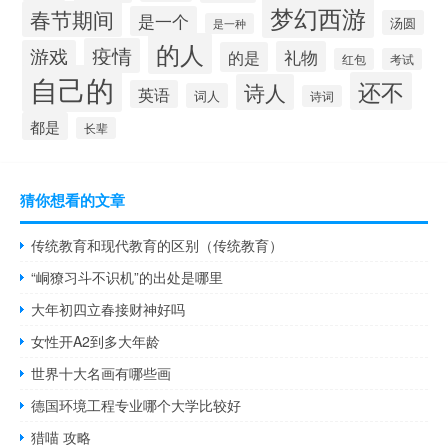
梦幻西游
春节期间
是一个
汤圆
是一种
的人
疫情
游戏
礼物
的是
红包
考试
自己的
还不
诗人
英语
词人
诗词
都是
长辈
猜你想看的文章
传统教育和现代教育的区别（传统教育）
“峒獠习斗不识机”的出处是哪里
大年初四立春接财神好吗
女性开A2到多大年龄
世界十大名画有哪些画
德国环境工程专业哪个大学比较好
猎喵 攻略