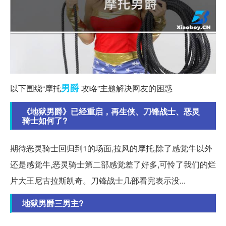
男爵
以下围绕“摩托
攻略”主题解决网友的困惑
《地狱男爵》已经重启，再生侠、刀锋战士、恶灵
骑士如何了?
期待恶灵骑士回归到1的场面,拉风的摩托,除了感觉牛以外
还是感觉牛,恶灵骑士第二部感觉差了好多,可怜了我们的烂
片大王尼古拉斯凯奇。刀锋战士几部看完表示没...
地狱男爵三男主?