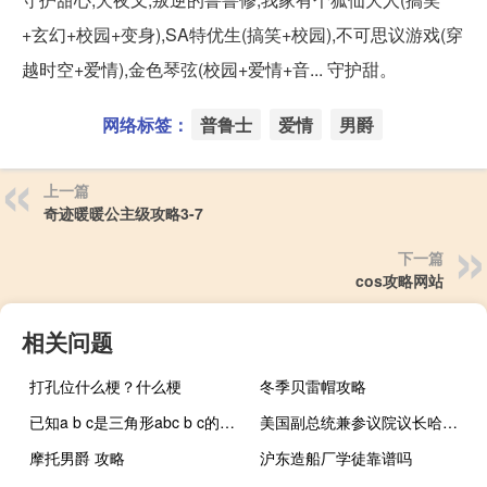
+玄幻+校园+变身),SA特优生(搞笑+校园),不可思议游戏(穿
越时空+爱情),金色琴弦(校园+爱情+音... 守护甜。
网络标签：
普鲁士
爱情
男爵
上一篇
奇迹暖暖公主级攻略3-7
下一篇
cos攻略网站
相关问题
打孔位什么梗？什么梗
冬季贝雷帽攻略
已知a b c是三角形abc b c的三边长满足(b ^ 2)平方c 3的绝对值A是
美国副总统兼参议院议长哈里斯：建立人工智能安全研究所来为公众测试模型
摩托男爵 攻略
沪东造船厂学徒靠谱吗