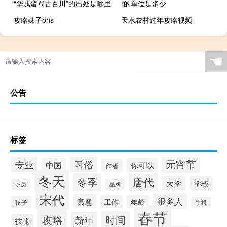
“华戎蛮蜀古百川”的出处是哪里
r的单位是多少
攻略妹子ons
天水农村过年攻略视频
☚
公告
标签
元宵节
专业
习俗
中国
你可以
作者
冬天
唐代
冬季
大学
学校
农历
品牌
宋代
很多人
寓意
工作
年龄
孩子
手机
春节
攻略
时间
新年
技能