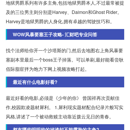
地狱男爵系列有许多主角,包括地狱男爵本人,不过最常被提
及的三位男主则分别是Harvey、Daimon和Ghost Rider。
Harvey是地狱男爵的人身化,拥有卓越的驾驶技巧和。
WOW风暴要塞王子攻略- 汇财吧专业问答
找个法师给你开一个沙塔斯的门,然后去地图右上角风暴要
塞副本里最后一个boss王子掉落。可以单刷,最好能看尝耿
佰际脂宦拌为饱力下网上视频攻略打起。
最近有什么电影好看?
最近好看的电影,必须是《少年的你》 曾国祥再次贡献佳
作,校园欺凌题材犀利。 1.犀利现实题材配合纪录片般写实
风格,讲述了一个被动救赎主动靠近拨云见日的青春。
都有哪些明明帅的掉渣却不能露脸的主角?