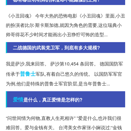
《小丑回魂》 今年大热的恐怖电影《小丑回魂》里面,小丑
的扮演者比尔·斯卡斯加德,就因为角色的需要,这位瑞典小
帅哥得花不少时间才能画出小丑狰狞可怖的造型...
二战德国的武装党卫军，到底有多大规模?
我是萨沙,我来回答。 萨沙第10,454 条回答。 德国国防军
普鲁士
传承于
军队,有着自己悠久的传统。 以国防军军官
为例,他们是特殊的普鲁士军官阶层,是当年普鲁士...
爱情
是什么，真正爱情是怎样的?
“问世间情为何物,直教人生死相许” ”爱是什么,也许我们很
难回答。爱与金钱有关。 台湾美女作家张小娴说过:“金钱