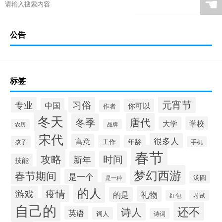
☚
公告
标签
元宵节
专业
习俗
中国
你可以
作者
冬天
唐代
冬季
大学
学校
农历
品牌
宋代
很多人
寓意
工作
年龄
孩子
手机
春节
攻略
时间
新年
技能
梦幻西游
春节期间
是一个
汤圆
是一种
的人
疫情
游戏
礼物
的是
红包
考试
自己的
还不
诗人
英语
词人
诗词