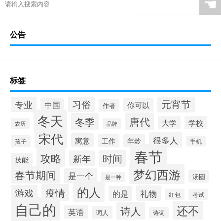
☚
公告
标签
元宵节
专业
习俗
中国
你可以
作者
冬天
唐代
冬季
大学
学校
农历
品牌
宋代
很多人
寓意
工作
年龄
孩子
手机
春节
攻略
时间
新年
技能
梦幻西游
春节期间
是一个
汤圆
是一种
的人
疫情
游戏
礼物
的是
红包
考试
自己的
还不
诗人
英语
词人
诗词