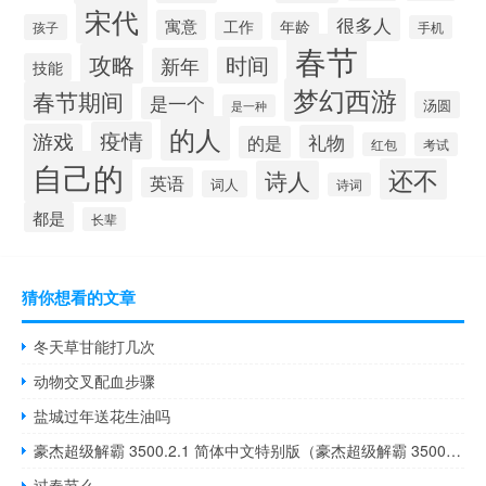
宋代
很多人
寓意
工作
年龄
孩子
手机
春节
攻略
时间
新年
技能
梦幻西游
春节期间
是一个
汤圆
是一种
的人
疫情
游戏
礼物
的是
红包
考试
自己的
还不
诗人
英语
词人
诗词
都是
长辈
猜你想看的文章
冬天草甘能打几次
动物交叉配血步骤
盐城过年送花生油吗
豪杰超级解霸 3500.2.1 简体中文特别版（豪杰超级解霸 3500.2.1 简体中文特别版功能简介）
过春节么