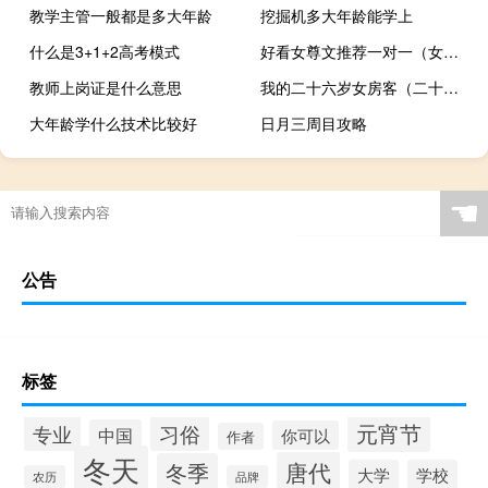
教学主管一般都是多大年龄
挖掘机多大年龄能学上
什么是3+1+2高考模式
好看女尊文推荐一对一（女尊一对一女宠男完结）
教师上岗证是什么意思
我的二十六岁女房客（二十六维空间）
大年龄学什么技术比较好
日月三周目攻略
☚
公告
标签
元宵节
专业
习俗
中国
你可以
作者
冬天
唐代
冬季
大学
学校
农历
品牌