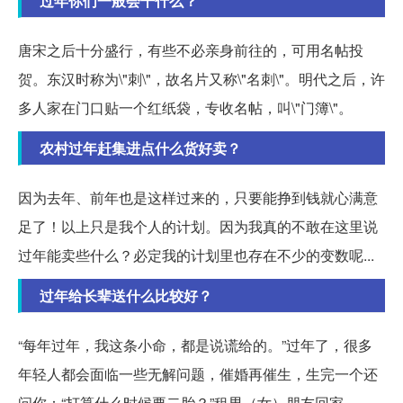
过年你们一般会干什么？
唐宋之后十分盛行，有些不必亲身前往的，可用名帖投
贺。东汉时称为\"刺\"，故名片又称\"名刺\"。明代之后，许
多人家在门口贴一个红纸袋，专收名帖，叫\"门簿\"。
农村过年赶集进点什么货好卖？
因为去年、前年也是这样过来的，只要能挣到钱就心满意
足了！以上只是我个人的计划。因为我真的不敢在这里说
过年能卖些什么？必定我的计划里也存在不少的变数呢...
过年给长辈送什么比较好？
“每年过年，我这条小命，都是说谎给的。”过年了，很多
年轻人都会面临一些无解问题，催婚再催生，生完一个还
问你：“打算什么时候要二胎？”租男（女）朋友回家......