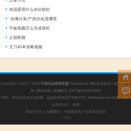
加湿器用什么水比较好
“杂珮分泉户”的出处是哪里
平板电脑怎么当读谱机
止损限额
天刀45本攻略视频
Copyright © 2012 - 2026
中国礼品商务联盟
Powered by
网站分类目录
|
精选推荐文
章
|
网站地图
|
疑难解答
京ICP备05062785号
声明：本站内容来自互联网，如信息有错误可发邮件到f_fb#foxmail.com说明，我们
会及时纠正，谢谢
本站仅为个人兴趣爱好，不接盈利性广告及商业合作
小男孩