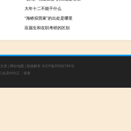
大年十二不能干什么
“海峤拟营家”的出处是哪里
应届生和在职考研的区别
荐文章
|
网站地图
|
疑难解答
京ICP备05062785号
，我们会及时纠正，谢谢