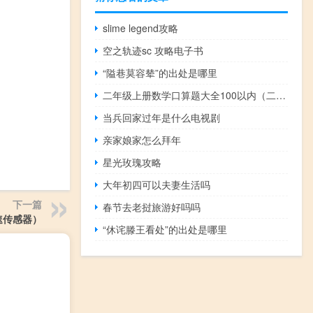
slime legend攻略
空之轨迹sc 攻略电子书
“隘巷莫容辇”的出处是哪里
二年级上册数学口算题大全100以内（二年级上册数学口算题大全）
当兵回家过年是什么电视剧
亲家娘家怎么拜年
星光玫瑰攻略
大年初四可以夫妻生活吗
下一篇
春节去老挝旅游好吗吗
速传感器）
“休诧滕王看处”的出处是哪里