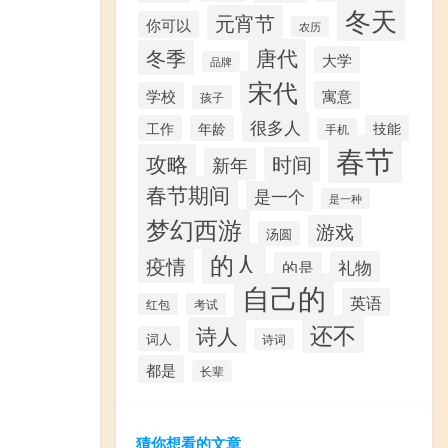
冬天
元宵节
你可以
农历
唐代
冬季
大学
品牌
宋代
寓意
学校
孩子
很多人
工作
年龄
技能
手机
春节
攻略
时间
新年
春节期间
是一个
是一种
梦幻西游
游戏
汤圆
的人
疫情
礼物
的是
自己的
英语
红包
考试
还不
诗人
词人
诗词
都是
长辈
猜你想看的文章