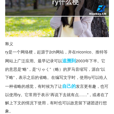
释义
ry是一个网络梗，起源于2ch网站，并在niconico、推特等
追溯到
网站上广泛应用。最早记录可以
2003年下半。它
的意思是“略”，是“りゃく”（略）的罗马音缩写，源自“以
下略”，表示之后的省略。在编写文字时，使用ry可以给人
自己的
一种省略的感觉，有时候为了让
发言更有趣，也可
以使用ry。它常用于表示“再说下去就有点……”，或者在了
解上下文的情况下使用，有时也可以故意留下谜团进行想
象。