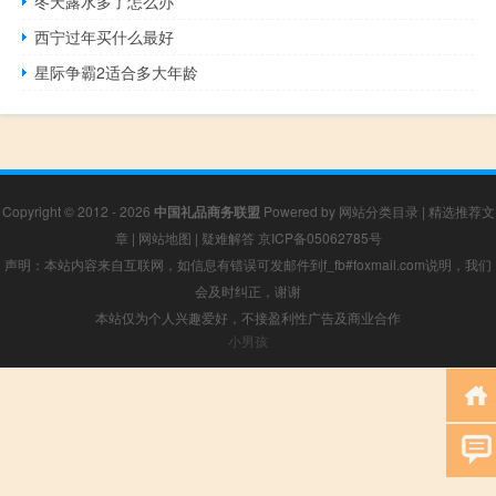
冬天露水多了怎么办
西宁过年买什么最好
星际争霸2适合多大年龄
Copyright © 2012 - 2026
中国礼品商务联盟
Powered by
网站分类目录
|
精选推荐文
章
|
网站地图
|
疑难解答
京ICP备05062785号
声明：本站内容来自互联网，如信息有错误可发邮件到f_fb#foxmail.com说明，我们
会及时纠正，谢谢
本站仅为个人兴趣爱好，不接盈利性广告及商业合作
小男孩