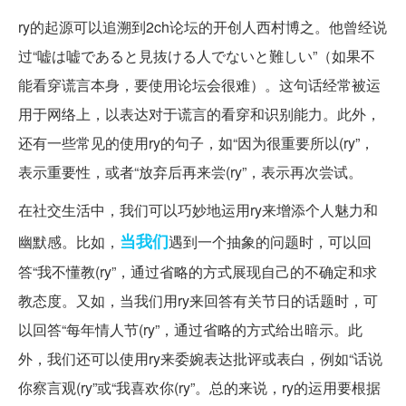
ry的起源可以追溯到2ch论坛的开创人西村博之。他曾经说
过“嘘は嘘であると見抜ける人でないと難しい”（如果不
能看穿谎言本身，要使用论坛会很难）。这句话经常被运
用于网络上，以表达对于谎言的看穿和识别能力。此外，
还有一些常见的使用ry的句子，如“因为很重要所以(ry”，
表示重要性，或者“放弃后再来尝(ry”，表示再次尝试。
在社交生活中，我们可以巧妙地运用ry来增添个人魅力和
当我们
幽默感。比如，
遇到一个抽象的问题时，可以回
答“我不懂教(ry”，通过省略的方式展现自己的不确定和求
教态度。又如，当我们用ry来回答有关节日的话题时，可
以回答“每年情人节(ry”，通过省略的方式给出暗示。此
外，我们还可以使用ry来委婉表达批评或表白，例如“话说
你察言观(ry”或“我喜欢你(ry”。总的来说，ry的运用要根据