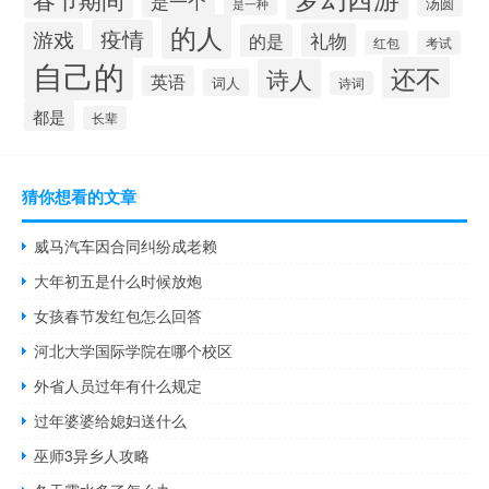
是一个
汤圆
是一种
的人
疫情
游戏
礼物
的是
红包
考试
自己的
还不
诗人
英语
词人
诗词
都是
长辈
猜你想看的文章
威马汽车因合同纠纷成老赖
大年初五是什么时候放炮
女孩春节发红包怎么回答
河北大学国际学院在哪个校区
外省人员过年有什么规定
过年婆婆给媳妇送什么
巫师3异乡人攻略