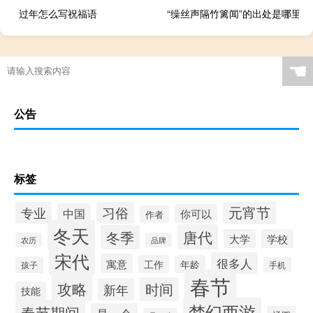
过年怎么写祝福语
“缲丝声隔竹篱闻”的出处是哪里
☚
公告
标签
元宵节
专业
习俗
中国
你可以
作者
冬天
唐代
冬季
大学
学校
农历
品牌
宋代
很多人
寓意
工作
年龄
孩子
手机
春节
攻略
时间
新年
技能
梦幻西游
春节期间