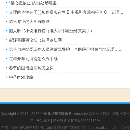
“栖心愿依止”的出处是哪里
真理的本性在于( )A.客观实在性 B.主观和客观相符合 C（真理的本性）
燃气专业的大学有哪些
懒人听书小说排行榜（懒人听书最强修真高手）
彭泽零距离论坛（彭泽论坛网）
男子自称纪委工作人员酒后骂哭护士？医院已报警当地纪委：正了解情况 到底什么情况呢
过年开车到海南怎么办手续
春节的国债逆回购怎么买
神圣mod攻略
Copyright © 2012 - 2026
中国礼品商务联盟
Powered by
网站分类目录
|
精选推荐文
章
|
网站地图
|
疑难解答
京ICP备05062785号
声明：本站内容来自互联网，如信息有错误可发邮件到f_fb#foxmail.com说明，我们