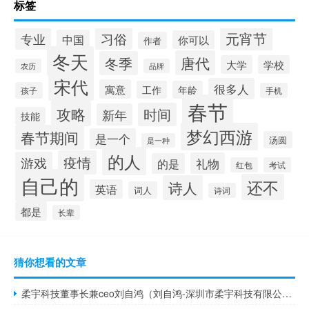
标签
元宵节
专业
习俗
中国
你可以
作者
冬天
唐代
冬季
大学
学校
农历
品牌
宋代
很多人
寓意
工作
年龄
孩子
手机
春节
攻略
时间
新年
技能
梦幻西游
春节期间
是一个
汤圆
是一种
的人
疫情
游戏
礼物
的是
红包
考试
自己的
还不
诗人
英语
词人
诗词
都是
长辈
猜你想看的文章
柔宇科技董事长兼ceo刘自鸿（刘自鸿-深圳市柔宇科技有限公司董事长兼CEO介绍）