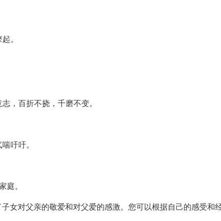
擎起。
意志，百折不挠，千磨不变。
。
气喘吁吁。
个家庭。
了子女对父亲的敬爱和对父爱的感激。您可以根据自己的感受和