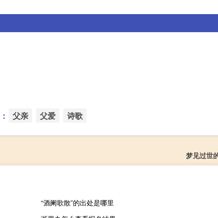
：
父亲
父爱
诗歌
梦见过世
“酒阑歌散”的出处是哪里