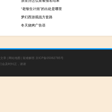
浙里办怎么查看报名结果
“老惭生计拙”的出处是哪里
梦幻西游观战方套路
冬天烧烤广告语
荐文章
|
网站地图
|
疑难解答
京ICP备05062785号
，我们会及时纠正，谢谢