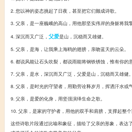
2. 您以神的姿态挑起了日夜，甚至把它们颤成诗歌。
3. 父亲，是一座巍峨的高山，用他那坚实伟岸的身躯将我
父爱
4. 深沉而又广泛，
是山，沉稳而又雄健。
5. 父亲，是海，让我乘上海鸥的翅膀，亲吻蓝天的云朵。
6. 都说风能让石头吹裂，都说雨能将钢铁锈蚀，惟有你的
7. 父亲，是水，深沉而又广泛，父爱是山，沉稳而又雄健
8. 父亲，是时光的守望者，用勤劳诠释岁月，挥洒汗水或
9. 父亲，是爱的化身，用坚强演绎生命之歌。
10. 父亲，是家的守护者，用他的双手和肩膀，支撑起整
这些诗歌片段通过比喻和象征，描绘了父亲的形象，表达