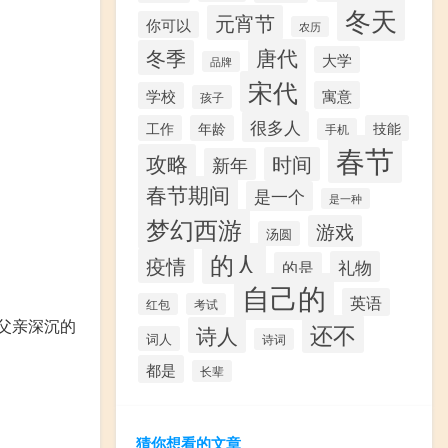
冬天
元宵节
你可以
农历
唐代
冬季
大学
品牌
宋代
寓意
学校
孩子
很多人
工作
年龄
技能
手机
春节
攻略
时间
新年
春节期间
是一个
是一种
梦幻西游
游戏
汤圆
的人
疫情
礼物
的是
自己的
英语
红包
考试
父亲深沉的
还不
诗人
词人
诗词
都是
长辈
猜你想看的文章