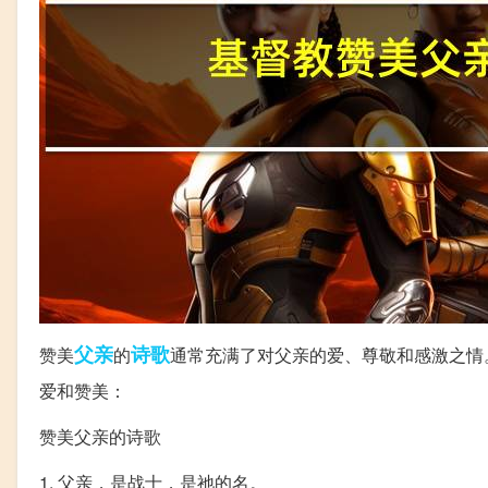
父亲
诗歌
赞美
的
通常充满了对父亲的爱、尊敬和感激之情
爱和赞美：
赞美父亲的诗歌
1. 父亲，是战士，是祂的名。