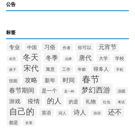
公告
标签
元宵节
专业
习俗
中国
你可以
作者
冬天
唐代
冬季
大学
学校
农历
品牌
宋代
很多人
寓意
工作
年龄
孩子
手机
春节
攻略
时间
新年
技能
梦幻西游
春节期间
是一个
汤圆
是一种
的人
疫情
游戏
礼物
的是
红包
考试
自己的
还不
诗人
英语
词人
诗词
都是
长辈