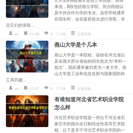
来说，B段包括独立学院、民办院校以
及中外合作办学的专业。这些学校通常
在招生时，会在提前批次进行录取，并
且它们的录取...
ys
01-08
0
109
文章列表
燕山大学是个几本
燕山大学是一本院校。该校在河北省以
及全国大部分省份的招生批次为“本科一
批次”，因此通常被归类为一本大学。燕
山大学是工业和信息化部与国家国防科
工局共建...
ys
01-07
0
159
文章列表
有谁知道河北省艺术职业学院
怎么样
河北艺术职业学院是一所位于河北省石
家庄市的国办全日制综合性高等艺术院
校。以下是关于河北艺术职业学院的一