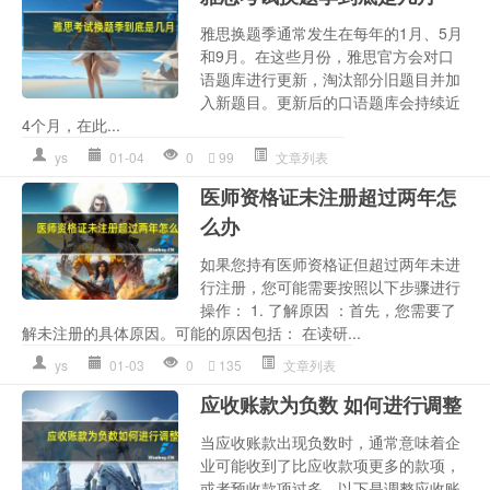
雅思换题季通常发生在每年的1月、5月
和9月。在这些月份，雅思官方会对口
语题库进行更新，淘汰部分旧题目并加
入新题目。更新后的口语题库会持续近
4个月，在此...
ys
01-04
0
99
文章列表
医师资格证未注册超过两年怎
么办
如果您持有医师资格证但超过两年未进
行注册，您可能需要按照以下步骤进行
操作： 1. 了解原因 ：首先，您需要了
解未注册的具体原因。可能的原因包括： 在读研...
ys
01-03
0
135
文章列表
应收账款为负数 如何进行调整
当应收账款出现负数时，通常意味着企
业可能收到了比应收款项更多的款项，
或者预收款项过多。以下是调整应收账