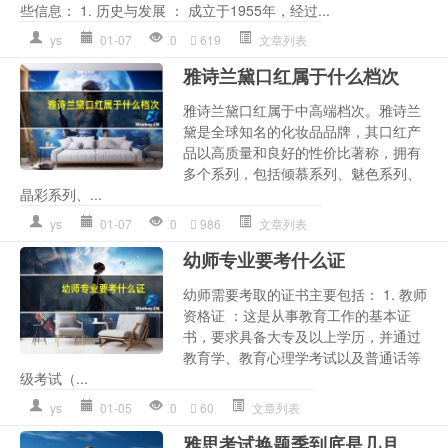
些信息： 1. 历史与发展 ： 成立于1955年，经过...
ys
01-07
0
619
文章列表
雅诗兰黛口红属于什么档次
雅诗兰黛口红属于中高端档次。雅诗兰
黛是全球知名的化妆品品牌，其口红产
品以高质量和良好的性价比著称，拥有
多个系列，包括倾慕系列、魅色系列、
晶彩系列、...
ys
01-07
0
986
文章列表
幼师专业要考什么证
幼师需要考取的证书主要包括： 1. 教师
资格证 ：这是从事教育工作的基本证
书，要求具备大专及以上学历，并通过
教育学、教育心理学考试以及普通话等
级考试（...
ys
01-05
0
60
文章列表
雅思考试换题季到底是几月