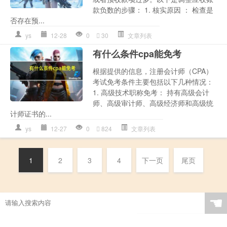
款负数的步骤： 1. 核实原因 ： 检查是
否存在预...
ys
12-28
0
30
文章列表
有什么条件cpa能免考
根据提供的信息，注册会计师（CPA）
考试免考条件主要包括以下几种情况：
1. 高级技术职称免考： 持有高级会计
师、高级审计师、高级经济师和高级统
计师证书的...
ys
12-27
0
824
文章列表
1
2
3
4
下一页
尾页
☚