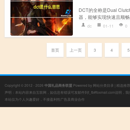
DCT的全称是Dual Cl
器，能够实现快速且顺畅的
dc
01-11
0
首页
上一页
3
4
5
Copyright © 2012 - 2026
中国礼品商务联盟
Powered by
网站分类目录
|
精选推
声明：本站内容来自互联网，如信息有错误可发邮件到f_fb#foxmail.com说明
本站仅为个人兴趣爱好，不接盈利性广告及商业合作