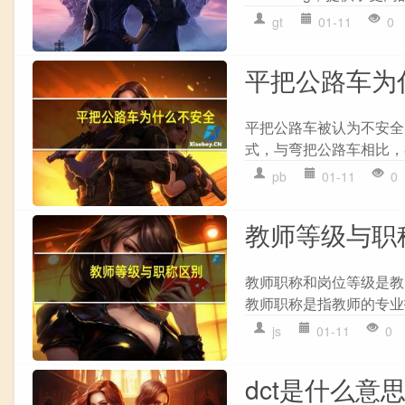
gt
01-11
0
平把公路车为
平把公路车被认为不安全的
式，与弯把公路车相比，
pb
01-11
0
教师等级与职
教师职称和岗位等级是教
教师职称是指教师的专业
js
01-11
0
dct是什么意