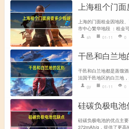
上海租个门面
上海的门面租金因地段、
市中心繁华地段 ：租金可
sh
01-11
0
干邑和白兰地
干邑和白兰地都是蒸馏酒，
法国干邑地区的白兰地，这个
gy
01-11
0
硅碳负极电池
硅碳负极电池的优点主要包
372mAh/g，提供了更高