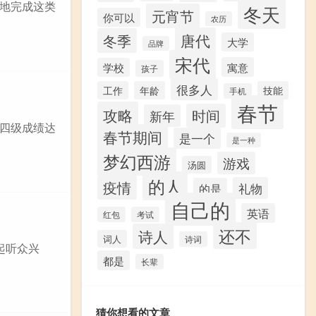
地完成这类
冬天
元宵节
你可以
农历
唐代
冬季
大学
品牌
宋代
寓意
学校
孩子
很多人
工作
年龄
技能
手机
春节
攻略
时间
新年
四级成绩达
春节期间
是一个
是一种
梦幻西游
游戏
汤圆
的人
疫情
礼物
的是
自己的
英语
红包
考试
还不
诗人
词人
诗词
起听众兴
都是
长辈
猜你想看的文章