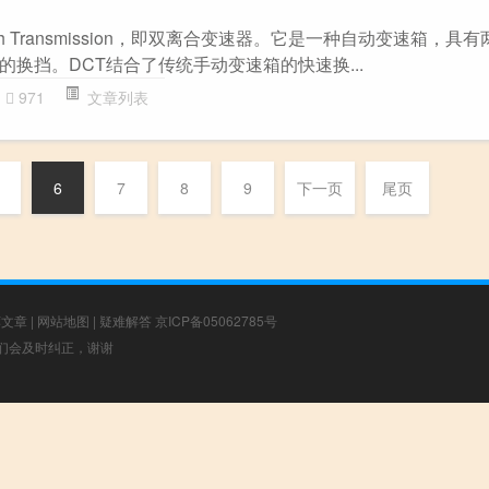
utch Transmission，即双离合变速器。它是一种自动变速箱，具
换挡。DCT结合了传统手动变速箱的快速换...
971
文章列表
6
7
8
9
下一页
尾页
荐文章
|
网站地图
|
疑难解答
京ICP备05062785号
，我们会及时纠正，谢谢