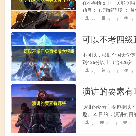
在小学语文中，关联词填
题目： 1. 理解语境 ：
xx
01-11
0
可以不考四级
不可以，根据全国大学英
到425分以上（含425
ky
01-11
0
演讲的要素有
演讲的要素主要包括以下
趣。 2. 目的 ：演讲的
yj
01-11
0